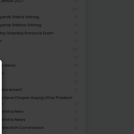
 Census 2027
(2)
(26)
amik Shikha Vibhag
(1)
amik Shiksha Vibhag
(1)
ay Vidyalay Entrance Exam
(1)
Cf
(1)
(96)
(2)
on News
(8)
on
(1)
t
(5)
y Increment
(1)
ha Seva Chayan Aayog Uttar Pradesh
SC
(2)
hamitra New
(1)
hamitra News
(2)
 Selection Commission
(2)