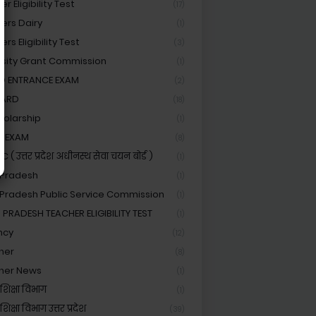
r Eligibility Test
(17)
ers Dairy
(1)
rs Eligibility Test
(3)
rsity Grant Commission
(1)
ED ENTRANCE EXAM
(2)
OARD
(18)
holarship
(1)
C EXAM
(8)
( उत्तर प्रदेश अधीनस्थ सेवा चयन बोर्ड )
(1)
 Pradesh
(1)
 Pradesh Public Service Commission
(1)
 PRADESH TEACHER ELIGIBILITY TEST
(1)
ncy
(12)
her
(8)
her News
(1)
शिक्षा विभाग
(1)
िक्षा विभाग उत्तर प्रदेश
(39)