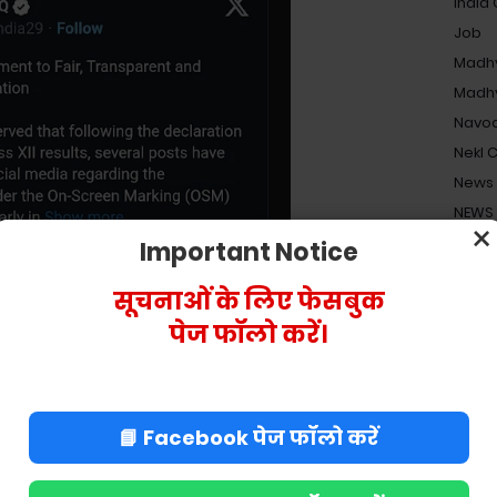
India
Job
Madhy
Madhy
Navod
Nekl 
News
NEWS
×
Pensi
Important Notice
Religi
सूचनाओं के लिए फेसबुक
Resul
पेज फॉलो करें।
Salar
Shiks
UPES
Shiks
📘 Facebook पेज फॉलो करें
Shiks
Staff