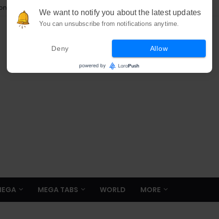
ion
We want to notify you about the latest updates
You can unsubscribe from notifications anytime.
Deny
Allow
MEGA
MEGA TABS
WORLD
MORE