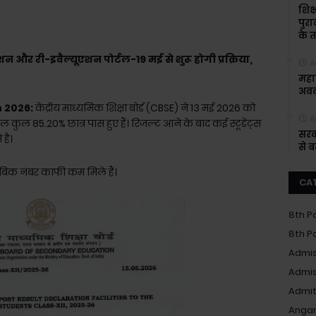
शिक्
पुरा
के त
और री-इवैल्यूएशन पोर्टल-19 मई से शुरू होगी प्रक्रिया,
A
महाश
अवक
n 2026:
केंद्रीय माध्यमिक शिक्षा बोर्ड (CBSE) ने 13 मई 2026 को
A
ाल कुल 85.20% छात्र पास हुए हैं। रिजल्ट आने के बाद कई स्टूडेंट्स
सरक
 है।
से 
ाबिक नंबर काफी कम मिले हैं।
CA
8th P
8th P
Admis
Admis
Admit
Anga