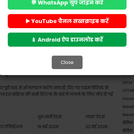
💬 WhatsApp ग्रुप जॉइन करें
Teache
Teach
Teache
▶️ YouTube चैनल सब्सक्राइब करें
Unive
UP B.
📱 Android ऐप डाउनलोड करें
UP B
UP Sc
UPPS
Close
UPSSSC 
ेड्यूल
Uttar
Uttar
रिया पूरी तरह से ऑनलाइन करेंगे। साथ ही, दिए गए टाइम पीरियड के
UTTAR
छात्र इस प्रक्रिया की सभी डिटेल्स के बारे में जानने के लिए नीचे दी गई
Vaca
Weat
Weat
शुरुआती डेट्स
लास्ट डेट्स
बेसिक 
 रजिस्ट्रेशन
19 मई 2026
22 मई 2026
बेसिक श