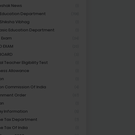
eshak News
(1)
 Education Department
(708)
 Shiksha Vibhag
(1)
asic Education Department
(1)
 Exam
(34)
D EXAM
(20)
 BOARD
(3)
l Teacher Eligibility Test
(1)
ess Allowance
(1)
on
(1)
ion Commission Of India
(4)
rnment Order
(67)
an
(1)
ay Information
(5)
e Tax Department
(7)
e Tax Of India
(1)