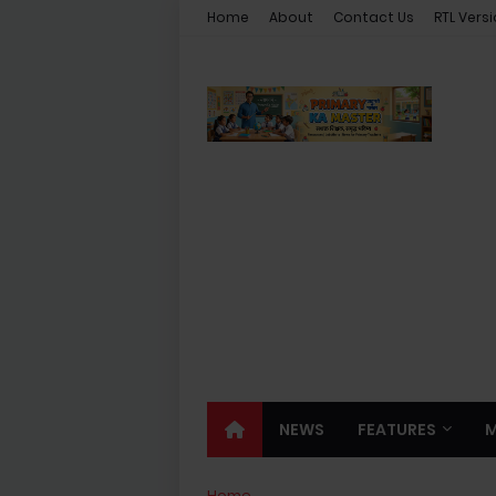
Home
About
Contact Us
RTL Vers
NEWS
FEATURES
Home