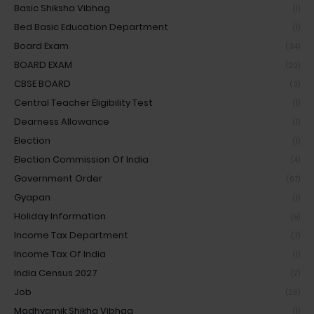
Basic Shiksha Vibhag
(1)
Bed Basic Education Department
(1)
Board Exam
(34)
BOARD EXAM
(20)
CBSE BOARD
(3)
Central Teacher Eligibility Test
(1)
Dearness Allowance
(1)
Election
(1)
Election Commission Of India
(4)
Government Order
(67)
Gyapan
(1)
Holiday Information
(5)
Income Tax Department
(7)
Income Tax Of India
(1)
India Census 2027
(2)
Job
(26)
Madhyamik Shikha Vibhag
(1)