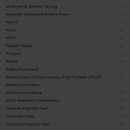
Madhyamik Shiksha Vibhag
(1)
Navoday Vidyalay Entrance Exam
(1)
Nekl Cf
(1)
News
(96)
NEWS
(2)
Pension News
(8)
Religion
(1)
Result
(5)
Salary Increment
(1)
Shiksha Seva Chayan Aayog Uttar Pradesh UPESSC
(2)
Shikshamitra New
(1)
Shikshamitra News
(2)
Staff Selection Commission
(2)
Teacher Eligibility Test
(17)
Teachers Dairy
(1)
Teachers Eligibility Test
(3)