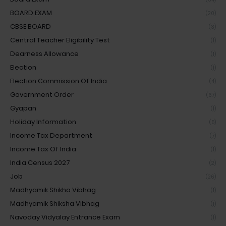
BOARD EXAM
(20)
CBSE BOARD
(3)
Central Teacher Eligibility Test
(1)
Dearness Allowance
(1)
Election
(1)
Election Commission Of India
(4)
Government Order
(67)
Gyapan
(1)
Holiday Information
(5)
Income Tax Department
(7)
Income Tax Of India
(1)
India Census 2027
(2)
Job
(26)
Madhyamik Shikha Vibhag
(1)
Madhyamik Shiksha Vibhag
(1)
Navoday Vidyalay Entrance Exam
(1)