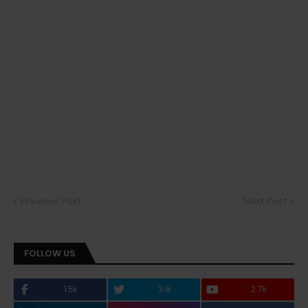
Previous Post
Next Post
FOLLOW US
1.5k
3.1k
2.7k