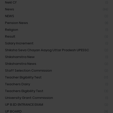
Nekl Cf
(1)
News
(96)
NEWS
(2)
Pension News
(8)
Religion
(1)
Result
(5)
Salary Increment
(1)
Shiksha Seva Chayan Aayog Uttar Pradesh UPESSC
(2)
Shikshamitra New
(1)
Shikshamitra News
(2)
Staff Selection Commission
(2)
Teacher Eligibility Test
(17)
Teachers Dairy
(1)
Teachers Eligibility Test
(3)
University Grant Commission
(1)
UP B.ED ENTRANCE EXAM
(2)
UP BOARD
(18)