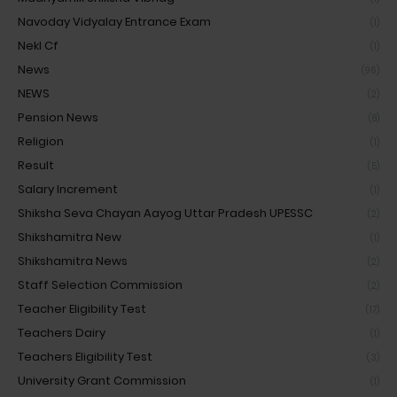
Navoday Vidyalay Entrance Exam
(1)
Nekl Cf
(1)
News
(96)
NEWS
(2)
Pension News
(8)
Religion
(1)
Result
(5)
Salary Increment
(1)
Shiksha Seva Chayan Aayog Uttar Pradesh UPESSC
(2)
Shikshamitra New
(1)
Shikshamitra News
(2)
Staff Selection Commission
(2)
Teacher Eligibility Test
(17)
Teachers Dairy
(1)
Teachers Eligibility Test
(3)
University Grant Commission
(1)