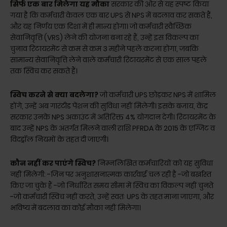
सिर्फ एक बार मिलेगा यह मौका
सरकार की ओर से यह स्पष्ट किया
गया है कि कर्मचारी केवल एक बार UPS से NPS में बदलाव कर सकते हैं,
और यह निर्णय एक दिशा में ही मान्य होगा। जो कर्मचारी स्वैच्छिक
सेवानिवृत्ति (VRS) लेने की योजना बना रहे हैं, उन्हें इस विकल्प का
चुनाव रिटायरमेंट से कम से कम 3 महीने पहले करना होगा, जबकि
सामान्य सेवानिवृत्ति लेने वाले कर्मचारी रिटायरमेंट से एक साल पहले
तक स्विच कर सकते हैं।
स्विच करने से क्या बदलेगा?
जो कर्मचारी UPS छोड़कर NPS में शामिल
होंगे, उन्हें अब गारंटीड पेंशन की सुविधा नहीं मिलेगी। इसके बजाय, केंद्र
सरकार उनके NPS अकाउंट में अतिरिक्त 4% योगदान देगी। रिटायरमेंट के
बाद उन्हें NPS के अंतर्गत मिलने वाली राशि PFRDA के 2015 के एग्जिट व
विदड्रॉल नियमों के तहत दी जाएगी।
कौन नहीं कर पाएंगे स्विच?
निम्नलिखित कर्मचारियों को यह सुविधा
नहीं मिलेगी: -जिन पर अनुशासनात्मक कार्रवाई चल रही है -जो बर्खास्त
किए जा चुके हैं -जो निर्धारित समय सीमा में स्विच का विकल्प नहीं चुनते
-जो कर्मचारी स्विच नहीं करते, उन्हें स्वतः UPS के तहत माना जाएगा, और
भविष्य में बदलाव का कोई मौका नहीं मिलेगा।