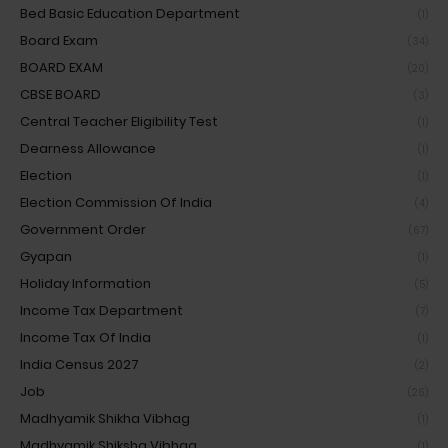
Bed Basic Education Department
(1)
Board Exam
(34)
BOARD EXAM
(20)
CBSE BOARD
(3)
Central Teacher Eligibility Test
(1)
Dearness Allowance
(1)
Election
(1)
Election Commission Of India
(4)
Government Order
(67)
Gyapan
(1)
Holiday Information
(5)
Income Tax Department
(7)
Income Tax Of India
(1)
India Census 2027
(2)
Job
(26)
Madhyamik Shikha Vibhag
(1)
Madhyamik Shiksha Vibhag
(1)