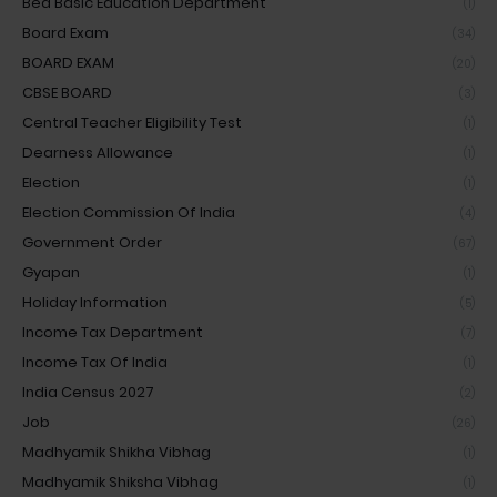
Bed Basic Education Department
(1)
Board Exam
(34)
BOARD EXAM
(20)
CBSE BOARD
(3)
Central Teacher Eligibility Test
(1)
Dearness Allowance
(1)
Election
(1)
Election Commission Of India
(4)
Government Order
(67)
Gyapan
(1)
Holiday Information
(5)
Income Tax Department
(7)
Income Tax Of India
(1)
India Census 2027
(2)
Job
(26)
Madhyamik Shikha Vibhag
(1)
Madhyamik Shiksha Vibhag
(1)