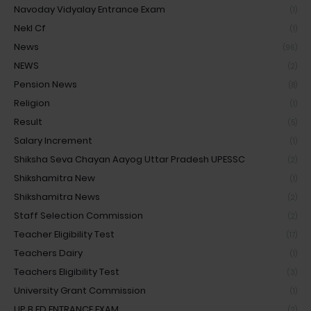
Navoday Vidyalay Entrance Exam
(1)
Nekl Cf
(1)
News
(96)
NEWS
(2)
Pension News
(8)
Religion
(1)
Result
(5)
Salary Increment
(1)
Shiksha Seva Chayan Aayog Uttar Pradesh UPESSC
(2)
Shikshamitra New
(1)
Shikshamitra News
(2)
Staff Selection Commission
(2)
Teacher Eligibility Test
(17)
Teachers Dairy
(1)
Teachers Eligibility Test
(3)
University Grant Commission
(1)
UP B.ED ENTRANCE EXAM
(2)