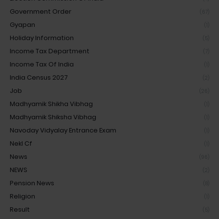
Government Order
(67)
Gyapan
(1)
Holiday Information
(5)
Income Tax Department
(7)
Income Tax Of India
(1)
India Census 2027
(2)
Job
(26)
Madhyamik Shikha Vibhag
(1)
Madhyamik Shiksha Vibhag
(1)
Navoday Vidyalay Entrance Exam
(1)
Nekl Cf
(1)
News
(96)
NEWS
(2)
Pension News
(8)
Religion
(1)
Result
(5)