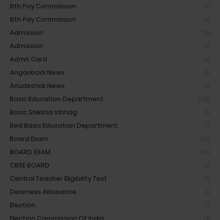
8th Pay Commission
(3)
8th Pay Commission
(6)
Admission
(15)
Admission
(1)
Admit Card
(4)
Anganbadi News
(1)
Anudeshak News
(1)
Basic Education Department
(708)
Basic Shiksha Vibhag
(1)
Bed Basic Education Department
(1)
Board Exam
(34)
BOARD EXAM
(20)
CBSE BOARD
(3)
Central Teacher Eligibility Test
(1)
Dearness Allowance
(1)
Election
(1)
Election Commission Of India
(4)