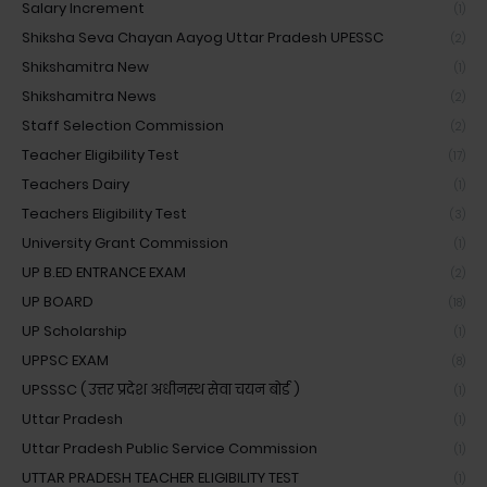
Salary Increment
(1)
Shiksha Seva Chayan Aayog Uttar Pradesh UPESSC
(2)
Shikshamitra New
(1)
Shikshamitra News
(2)
Staff Selection Commission
(2)
Teacher Eligibility Test
(17)
Teachers Dairy
(1)
Teachers Eligibility Test
(3)
University Grant Commission
(1)
UP B.ED ENTRANCE EXAM
(2)
UP BOARD
(18)
UP Scholarship
(1)
UPPSC EXAM
(8)
UPSSSC ( उत्तर प्रदेश अधीनस्थ सेवा चयन बोर्ड )
(1)
Uttar Pradesh
(1)
Uttar Pradesh Public Service Commission
(1)
UTTAR PRADESH TEACHER ELIGIBILITY TEST
(1)