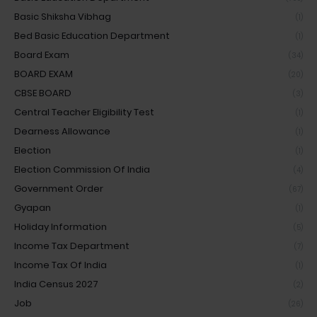
Basic Shiksha Vibhag
(1)
Bed Basic Education Department
(1)
Board Exam
(34)
BOARD EXAM
(20)
CBSE BOARD
(3)
Central Teacher Eligibility Test
(1)
Dearness Allowance
(1)
Election
(1)
Election Commission Of India
(4)
Government Order
(67)
Gyapan
(1)
Holiday Information
(5)
Income Tax Department
(7)
Income Tax Of India
(1)
India Census 2027
(2)
Job
(26)