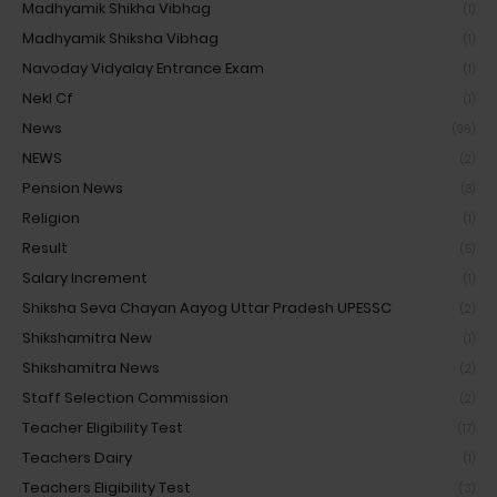
Madhyamik Shikha Vibhag
(1)
Madhyamik Shiksha Vibhag
(1)
Navoday Vidyalay Entrance Exam
(1)
Nekl Cf
(1)
News
(96)
NEWS
(2)
Pension News
(8)
Religion
(1)
Result
(5)
Salary Increment
(1)
Shiksha Seva Chayan Aayog Uttar Pradesh UPESSC
(2)
Shikshamitra New
(1)
Shikshamitra News
(2)
Staff Selection Commission
(2)
Teacher Eligibility Test
(17)
Teachers Dairy
(1)
Teachers Eligibility Test
(3)