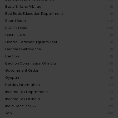
Basic Shiksha Vibhag
(1)
Bed Basic Education Department
(1)
Board Exam
(34)
BOARD EXAM
(20)
CBSE BOARD
(3)
Central Teacher Eligibility Test
(1)
Dearness Allowance
(1)
Election
(1)
Election Commission Of India
(4)
Government Order
(67)
Gyapan
(1)
Holiday Information
(5)
Income Tax Department
(7)
Income Tax Of India
(1)
India Census 2027
(2)
Job
(26)