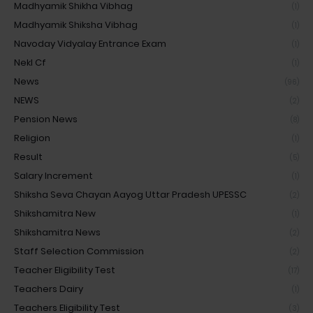
Madhyamik Shikha Vibhag
(1)
Madhyamik Shiksha Vibhag
(1)
Navoday Vidyalay Entrance Exam
(1)
Nekl Cf
(1)
News
(96)
NEWS
(2)
Pension News
(8)
Religion
(1)
Result
(5)
Salary Increment
(1)
Shiksha Seva Chayan Aayog Uttar Pradesh UPESSC
(2)
Shikshamitra New
(1)
Shikshamitra News
(2)
Staff Selection Commission
(2)
Teacher Eligibility Test
(17)
Teachers Dairy
(1)
Teachers Eligibility Test
(3)