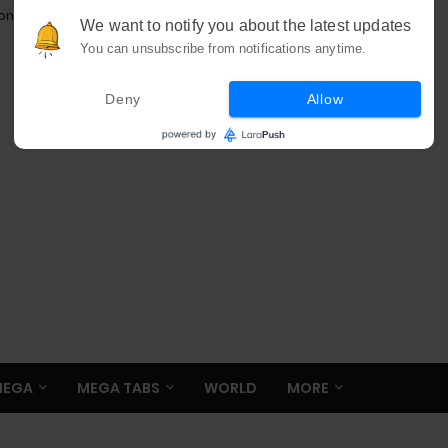
ion
We want to notify you about the latest updates
You can unsubscribe from notifications anytime.
Deny
Allow
MEGA
MEGA TABS
WORLD
MORE