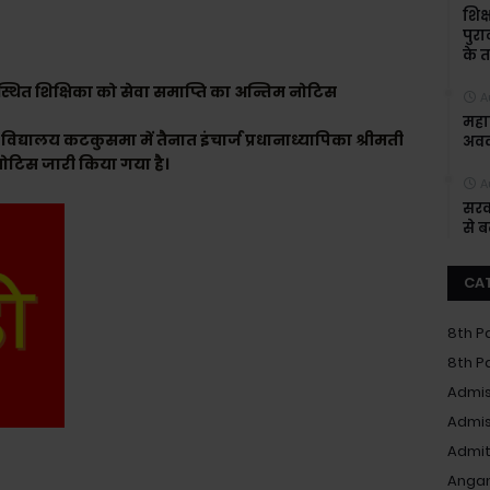
शिक्
पुरा
के त
थित शिक्षिका को सेवा समाप्ति का अन्तिम नोटिस
A
महाश
द्यालय कटकुसमा में तैनात इंचार्ज प्रधानाध्यापिका श्रीमती
अवक
नोटिस जारी किया गया है।
A
सरक
से 
CA
8th P
8th P
Admis
Admis
Admit
Anga