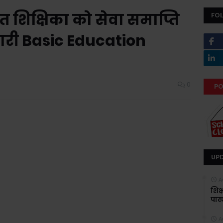
त शिक्षिका को सेवा समाप्ति
FO
ारी Basic Education
0
PO
UP
A
शिक
पाठ्
A