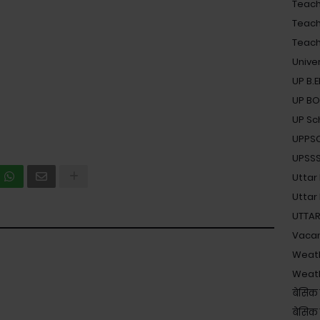
Teache
Teach
Teache
Unive
UP B.
UP B
UP Sc
UPPS
UPSSSC 
Uttar
Uttar
UTTAR
Vaca
Weat
Weat
बेसिक 
बेसिक श