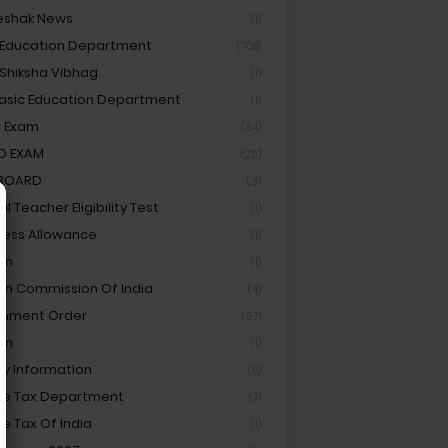
eshak News
(1)
 Education Department
(708)
 Shiksha Vibhag
(1)
asic Education Department
(1)
 Exam
(34)
D EXAM
(20)
 BOARD
(3)
l Teacher Eligibility Test
(1)
ess Allowance
(1)
on
(1)
ion Commission Of India
(4)
rnment Order
(67)
an
(1)
ay Information
(5)
e Tax Department
(7)
e Tax Of India
(1)