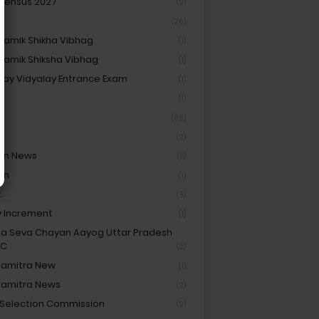
 Census 2027
(2)
(26)
amik Shikha Vibhag
(1)
amik Shiksha Vibhag
(1)
ay Vidyalay Entrance Exam
(1)
Cf
(1)
(96)
(2)
on News
(8)
on
(1)
t
(5)
y Increment
(1)
ha Seva Chayan Aayog Uttar Pradesh
SC
(2)
hamitra New
(1)
hamitra News
(2)
 Selection Commission
(2)