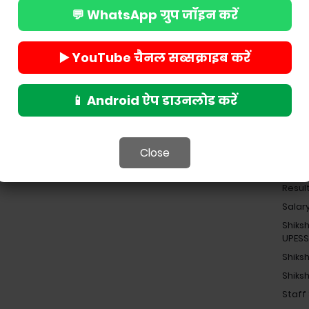
िलंबित किया गया था।निलंबन के बाद से वे लगातार
India
💬 WhatsApp ग्रुप जॉइन करें
ब भी नहीं दिया है।
Job
Madhy
▶️ YouTube चैनल सब्सक्राइब करें
Madhy
Navod
Nekl 
📱 Android ऐप डाउनलोड करें
News
NEWS
Pensi
Close
Religi
Resul
Salar
Shiks
UPES
Shiks
Shiks
Staff