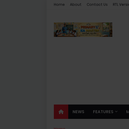
Home
About
Contact Us
RTL Vers
NEWS
FEATURES
Home