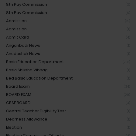
8th Pay Commission
(3)
8th Pay Commission
(6)
Admission
(15)
Admission
(1)
Admit Card
(4)
Anganbadi News
(1)
Anudeshak News
(1)
Basic Education Department
(708)
Basic Shiksha Vibhag
(1)
Bed Basic Education Department
(1)
Board Exam
(34)
BOARD EXAM
(20)
CBSE BOARD
(3)
Central Teacher Eligibility Test
(1)
Dearness Allowance
(1)
Election
(1)
Election Commission Of India
(4)