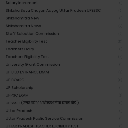
Salary Increment
(1)
Shiksha Seva Chayan Aayog Uttar Pradesh UPESSC
(2)
Shikshamitra New
(1)
Shikshamitra News
(2)
Staff Selection Commission
(2)
Teacher Eligibility Test
(17)
Teachers Dairy
(1)
Teachers Eligibility Test
(3)
University Grant Commission
(1)
UP B.ED ENTRANCE EXAM
(2)
UP BOARD
(18)
UP Scholarship
(1)
UPPSC EXAM
(8)
UPSSSC ( उत्तर प्रदेश अधीनस्थ सेवा चयन बोर्ड )
(1)
Uttar Pradesh
(1)
Uttar Pradesh Public Service Commission
(1)
UTTAR PRADESH TEACHER ELIGIBILITY TEST
(1)