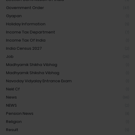
Government Order
(67)
Gyapan
(1)
Holiday Information
(5)
Income Tax Department
(7)
Income Tax Of India
(1)
India Census 2027
(2)
Job
(26)
Madhyamik Shikha Vibhag
(1)
Madhyamik Shiksha Vibhag
(1)
Navoday Vidyalay Entrance Exam
(1)
Nekl Cf
(1)
News
(96)
NEWS
(2)
Pension News
(8)
Religion
(1)
Result
(5)