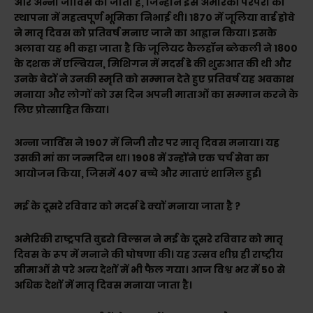
और अन्ना जार्विस को जाता है, जिन्होंने इस अमेरिकी परंपरा की
स्थापना में महत्वपूर्ण भूमिका निभाई थी। 1870 में जूलिया वार्ड होवे
ने मातृ दिवस को प्रतिवर्ष मनाए जाने का आह्वान किया। इसके
अलावा यह भी कहा जाता है कि जूलियट कैलहॉन ब्लेकली ने 1800
के दशक में एल्बियन, मिशिगन में मदर्स डे की शुरुआत की थी और
उनके बेटों ने उनकी स्मृति को सम्मान देते हुए प्रतिवर्ष यह अवकाश
मनाया और लोगों को उस दिन अपनी माताओं का सम्मान करने के
लिए प्रोत्साहित किया।
अन्ना जार्विस ने 1907 में निजी तौर पर मातृ दिवस मनाया। यह
उसकी मां का जन्मदिन था। 1908 में उन्होंने एक चर्च सेवा का
आयोजन किया, जिसमें 407 बच्चे और माताएं शामिल हुईं।
मई के दूसरे रविवार को मदर्स डे क्यों मनाया जाता है ?
अमेरिकी राष्ट्रपति वुडरो विल्सन ने मई के दूसरे रविवार को मातृ
दिवस के रूप में मनाने की घोषणा की। यह उत्सव शीघ्र ही राष्ट्रीय
सीमाओं से परे अन्य देशों में भी फैल गया। आज विश्व भर में 50 से
अधिक देशों में मातृ दिवस मनाया जाता है।