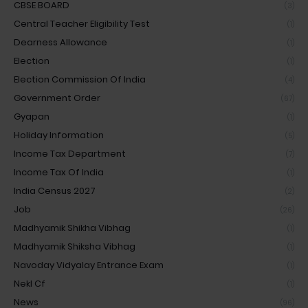
CBSE BOARD
(3)
Central Teacher Eligibility Test
(1)
Dearness Allowance
(1)
Election
(1)
Election Commission Of India
(4)
Government Order
(67)
Gyapan
(1)
Holiday Information
(5)
Income Tax Department
(7)
Income Tax Of India
(1)
India Census 2027
(2)
Job
(26)
Madhyamik Shikha Vibhag
(1)
Madhyamik Shiksha Vibhag
(1)
Navoday Vidyalay Entrance Exam
(1)
Nekl Cf
(1)
News
(96)