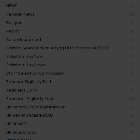
NEWS
(2)
Pension News
(8)
Religion
(1)
Result
(5)
Salary Increment
(1)
Shiksha Seva Chayan Aayog Uttar Pradesh UPESSC
(2)
Shikshamitra New
(1)
Shikshamitra News
(2)
Staff Selection Commission
(2)
Teacher Eligibility Test
(17)
Teachers Dairy
(1)
Teachers Eligibility Test
(3)
University Grant Commission
(1)
UP B.ED ENTRANCE EXAM
(2)
UP BOARD
(18)
UP Scholarship
(1)