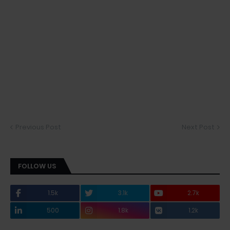
Previous Post
Next Post
FOLLOW US
1.5k
3.1k
2.7k
500
1.8k
1.2k