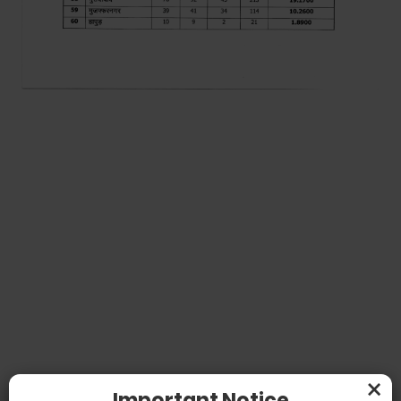
×
Important Notice