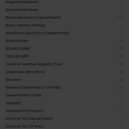
Anganbadi News
(1)
Anudeshak News
(1)
Basic Education Department
(708)
Basic Shiksha Vibhag
(1)
Bed Basic Education Department
(1)
Board Exam
(34)
BOARD EXAM
(20)
CBSE BOARD
(3)
Central Teacher Eligibility Test
(1)
Dearness Allowance
(1)
Election
(1)
Election Commission Of India
(4)
Government Order
(67)
Gyapan
(1)
Holiday Information
(5)
Income Tax Department
(7)
Income Tax Of India
(1)