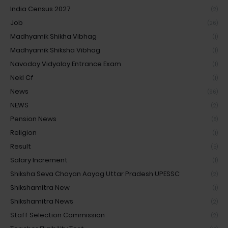
India Census 2027
(2)
Job
(26)
Madhyamik Shikha Vibhag
(1)
Madhyamik Shiksha Vibhag
(1)
Navoday Vidyalay Entrance Exam
(1)
Nekl Cf
(1)
News
(96)
NEWS
(2)
Pension News
(8)
Religion
(1)
Result
(5)
Salary Increment
(1)
Shiksha Seva Chayan Aayog Uttar Pradesh UPESSC
(2)
Shikshamitra New
(1)
Shikshamitra News
(2)
Staff Selection Commission
(2)