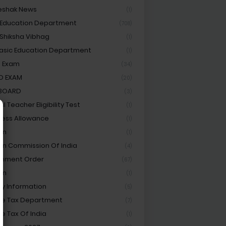
eshak News
(1)
 Education Department
(708)
 Shiksha Vibhag
(1)
asic Education Department
(1)
 Exam
(34)
D EXAM
(20)
 BOARD
(3)
l Teacher Eligibility Test
(1)
ess Allowance
(1)
on
(1)
ion Commission Of India
(4)
rnment Order
(67)
an
(1)
ay Information
(5)
e Tax Department
(7)
e Tax Of India
(1)