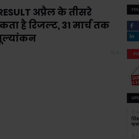
SULT अप्रैल के तीसरे
FO
सकता है रिजल्ट, 31 मार्च तक
मूल्यांकन
0
PO
UP
A
शिक
पाठ्
A