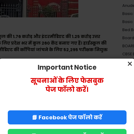
Anud
Basic
Basic
Bed B
कूल की 1.76 करोड़ और इंटरमीडिएट की 1.25 करोड़ उत्तर
Board
िए प्रदेश भर में कुल 260 केंद्र बनाए गए हैं। हाईस्कूल की
BOAR
ीडिएट की कॉपियां जांचने के लिए 52,295 परीक्षक नियुक्त
CBSE
×
Centra
Important Notice
यार्थी पंजीकृत थे। इनमें प्रदेश भर में कुल 8,265 परीक्षा केंद्रों
Dearn
के 25,77,997 परीक्षार्थी शामिल थे। परीक्षा के दौरान तीन
Electi
सूचनाओं के लिए फेसबुक
ीं हुए थे।
Elect
पेज फॉलो करें।
Gove
Gyap
Holid
📘 Facebook पेज फॉलो करें
Incom
Incom