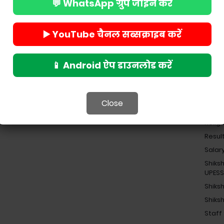
India
💬 WhatsApp ग्रुप जॉइन करें
Job
Madhy
▶️ YouTube चैनल सब्सक्राइब करें
Madhy
Navod
📱 Android ऐप डाउनलोड करें
Nekl 
News
NEWS
Close
Pensi
Religi
Resul
Salar
Shiks
UPES
Shiks
Shiks
Staff