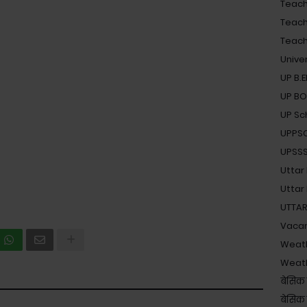
Teache
Teach
Teache
Unive
UP B.
UP B
UP Sc
UPPS
UPSSSC 
Uttar
Uttar
UTTAR
Vaca
Weat
Weat
बेसिक 
बेसिक श