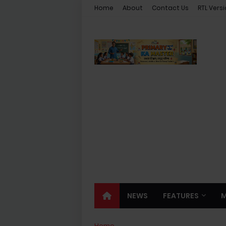
Home
About
Contact Us
RTL Vers
NEWS
FEATURES
Home