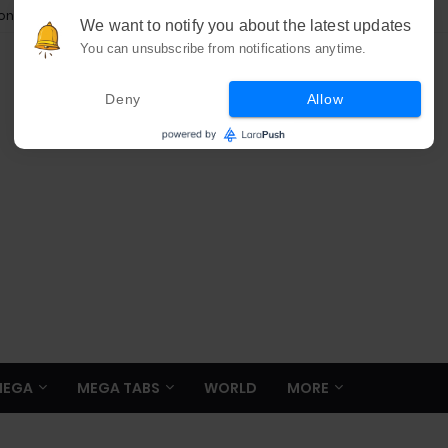
ion
We want to notify you about the latest updates
You can unsubscribe from notifications anytime.
Deny
Allow
MEGA
MEGA TABS
WORLD
MORE