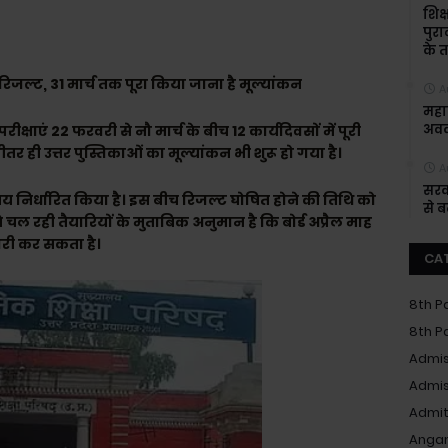
शिक्
पुरा
के त
ै रिजल्ट, 31 मार्च तक पूरा किया जाना है मूल्यांकन
A
महाश
अवक
ीक्षाएं 22 फरवरी से नौ मार्च के बीच 12 कार्यदिवसों में पूरी
ीतर ही उत्तर पुस्तिकाओं का मूल्यांकन भी शुरू हो गया है।
A
सरक
समय निर्धारित किया है। इस बीच रिजल्ट घोषित होने की तिथि को
से 
चल रही तैयारियों के मुताबिक अनुमान है कि बोर्ड अप्रैल माह
ारी कर सकता है।
CA
8th P
8th P
Admis
Admis
Admit
Anga