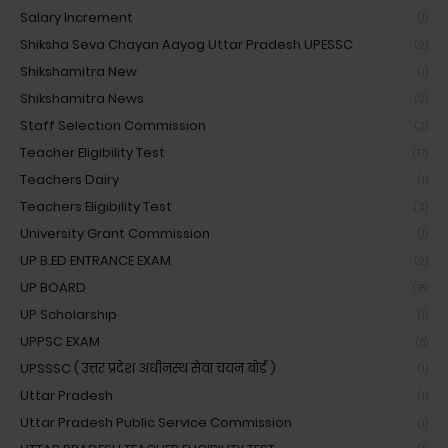
Salary Increment
(1)
Shiksha Seva Chayan Aayog Uttar Pradesh UPESSC
(2)
Shikshamitra New
(1)
Shikshamitra News
(2)
Staff Selection Commission
(2)
Teacher Eligibility Test
(17)
Teachers Dairy
(1)
Teachers Eligibility Test
(3)
University Grant Commission
(1)
UP B.ED ENTRANCE EXAM
(2)
UP BOARD
(18)
UP Scholarship
(1)
UPPSC EXAM
(8)
UPSSSC ( उत्तर प्रदेश अधीनस्थ सेवा चयन बोर्ड )
(1)
Uttar Pradesh
(1)
Uttar Pradesh Public Service Commission
(1)