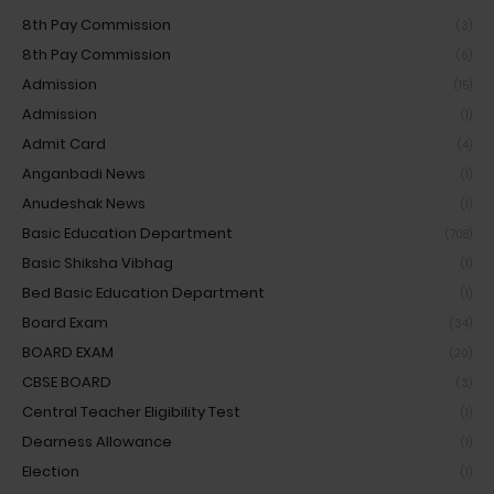
8th Pay Commission
(3)
8th Pay Commission
(6)
Admission
(15)
Admission
(1)
Admit Card
(4)
Anganbadi News
(1)
Anudeshak News
(1)
Basic Education Department
(708)
Basic Shiksha Vibhag
(1)
Bed Basic Education Department
(1)
Board Exam
(34)
BOARD EXAM
(20)
CBSE BOARD
(3)
Central Teacher Eligibility Test
(1)
Dearness Allowance
(1)
Election
(1)