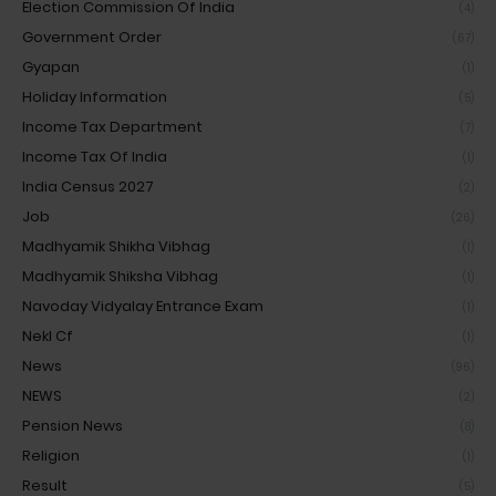
Election Commission Of India
(4)
Government Order
(67)
Gyapan
(1)
Holiday Information
(5)
Income Tax Department
(7)
Income Tax Of India
(1)
India Census 2027
(2)
Job
(26)
Madhyamik Shikha Vibhag
(1)
Madhyamik Shiksha Vibhag
(1)
Navoday Vidyalay Entrance Exam
(1)
Nekl Cf
(1)
News
(96)
NEWS
(2)
Pension News
(8)
Religion
(1)
Result
(5)