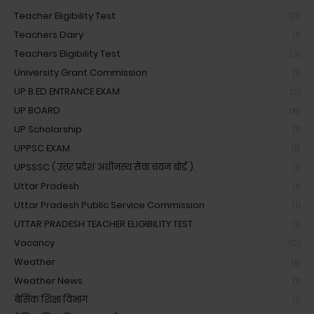
Teacher Eligibility Test
(17)
Teachers Dairy
(1)
Teachers Eligibility Test
(3)
University Grant Commission
(1)
UP B.ED ENTRANCE EXAM
(2)
UP BOARD
(18)
UP Scholarship
(1)
UPPSC EXAM
(8)
UPSSSC ( उत्तर प्रदेश अधीनस्थ सेवा चयन बोर्ड )
(1)
Uttar Pradesh
(1)
Uttar Pradesh Public Service Commission
(1)
UTTAR PRADESH TEACHER ELIGIBILITY TEST
(1)
Vacancy
(12)
Weather
(8)
Weather News
(1)
बेसिक शिक्षा विभाग
(1)