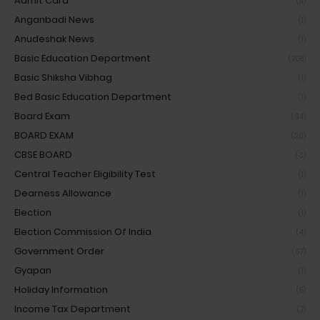
Admit Card
(4)
Anganbadi News
(1)
Anudeshak News
(1)
Basic Education Department
(708)
Basic Shiksha Vibhag
(1)
Bed Basic Education Department
(1)
Board Exam
(34)
BOARD EXAM
(20)
CBSE BOARD
(3)
Central Teacher Eligibility Test
(1)
Dearness Allowance
(1)
Election
(1)
Election Commission Of India
(4)
Government Order
(67)
Gyapan
(1)
Holiday Information
(5)
Income Tax Department
(7)