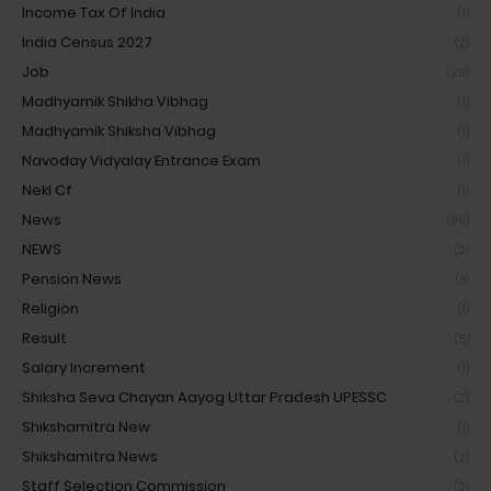
Income Tax Of India
(1)
India Census 2027
(2)
Job
(26)
Madhyamik Shikha Vibhag
(1)
Madhyamik Shiksha Vibhag
(1)
Navoday Vidyalay Entrance Exam
(1)
Nekl Cf
(1)
News
(96)
NEWS
(2)
Pension News
(8)
Religion
(1)
Result
(5)
Salary Increment
(1)
Shiksha Seva Chayan Aayog Uttar Pradesh UPESSC
(2)
Shikshamitra New
(1)
Shikshamitra News
(2)
Staff Selection Commission
(2)