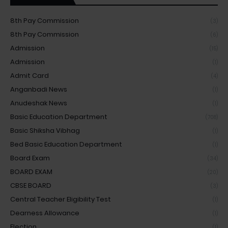
8th Pay Commission
(3)
8th Pay Commission
(6)
Admission
(15)
Admission
(1)
Admit Card
(4)
Anganbadi News
(1)
Anudeshak News
(1)
Basic Education Department
(708)
Basic Shiksha Vibhag
(1)
Bed Basic Education Department
(1)
Board Exam
(34)
BOARD EXAM
(20)
CBSE BOARD
(3)
Central Teacher Eligibility Test
(1)
Dearness Allowance
(1)
Election
(1)