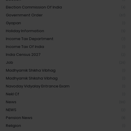
Election Commission Of India
(4)
Government Order
(67)
Gyapan
(1)
Holiday Information
(5)
Income Tax Department
(7)
Income Tax Of India
(1)
India Census 2027
(2)
Job
(26)
Madhyamik Shikha Vibhag
(1)
Madhyamik Shiksha Vibhag
(1)
Navoday Vidyalay Entrance Exam
(1)
Nekl Cf
(1)
News
(96)
NEWS
(2)
Pension News
(8)
Religion
(1)