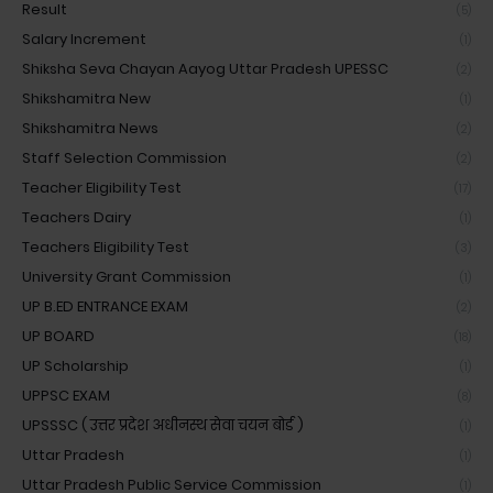
Result
(5)
Salary Increment
(1)
Shiksha Seva Chayan Aayog Uttar Pradesh UPESSC
(2)
Shikshamitra New
(1)
Shikshamitra News
(2)
Staff Selection Commission
(2)
Teacher Eligibility Test
(17)
Teachers Dairy
(1)
Teachers Eligibility Test
(3)
University Grant Commission
(1)
UP B.ED ENTRANCE EXAM
(2)
UP BOARD
(18)
UP Scholarship
(1)
UPPSC EXAM
(8)
UPSSSC ( उत्तर प्रदेश अधीनस्थ सेवा चयन बोर्ड )
(1)
Uttar Pradesh
(1)
Uttar Pradesh Public Service Commission
(1)