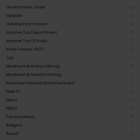
Government Order
(67)
Gyapan
(1)
Holiday Information
(5)
Income Tax Department
(7)
Income Tax Of India
(1)
India Census 2027
(2)
Job
(26)
Madhyamik Shikha Vibhag
(1)
Madhyamik Shiksha Vibhag
(1)
Navoday Vidyalay Entrance Exam
(1)
Nekl Cf
(1)
News
(96)
NEWS
(2)
Pension News
(8)
Religion
(1)
Result
(5)