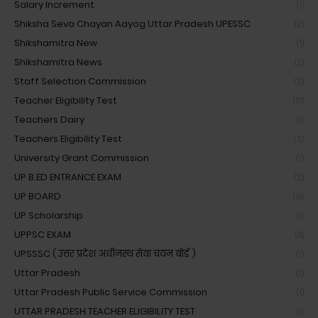
Salary Increment
(1)
Shiksha Seva Chayan Aayog Uttar Pradesh UPESSC
(2)
Shikshamitra New
(1)
Shikshamitra News
(2)
Staff Selection Commission
(2)
Teacher Eligibility Test
(17)
Teachers Dairy
(1)
Teachers Eligibility Test
(3)
University Grant Commission
(1)
UP B.ED ENTRANCE EXAM
(2)
UP BOARD
(18)
UP Scholarship
(1)
UPPSC EXAM
(8)
UPSSSC ( उत्तर प्रदेश अधीनस्थ सेवा चयन बोर्ड )
(1)
Uttar Pradesh
(1)
Uttar Pradesh Public Service Commission
(1)
UTTAR PRADESH TEACHER ELIGIBILITY TEST
(1)