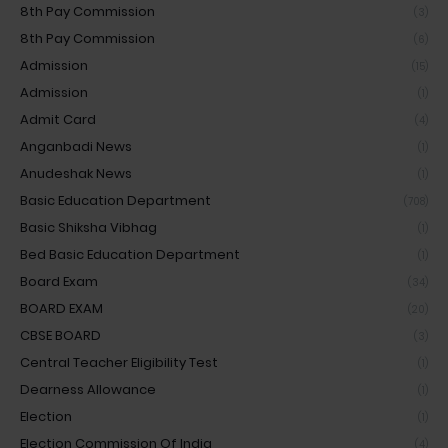
8th Pay Commission
(3)
8th Pay Commission
(6)
Admission
(15)
Admission
(1)
Admit Card
(4)
Anganbadi News
(1)
Anudeshak News
(1)
Basic Education Department
(708)
Basic Shiksha Vibhag
(1)
Bed Basic Education Department
(1)
Board Exam
(34)
BOARD EXAM
(20)
CBSE BOARD
(3)
Central Teacher Eligibility Test
(1)
Dearness Allowance
(1)
Election
(1)
Election Commission Of India
(4)