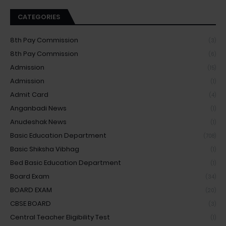
CATEGORIES
8th Pay Commission
(3)
8th Pay Commission
(6)
Admission
(15)
Admission
(1)
Admit Card
(4)
Anganbadi News
(1)
Anudeshak News
(1)
Basic Education Department
(708)
Basic Shiksha Vibhag
(1)
Bed Basic Education Department
(1)
Board Exam
(34)
BOARD EXAM
(20)
CBSE BOARD
(3)
Central Teacher Eligibility Test
(1)