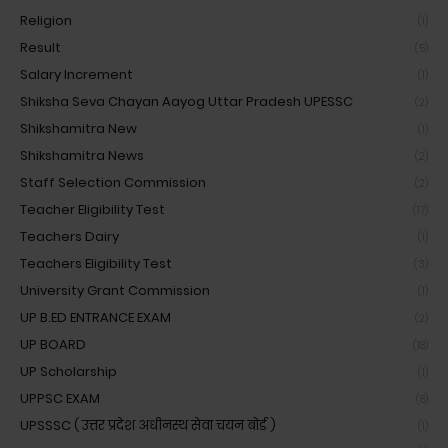
Religion
(1)
Result
(5)
Salary Increment
(1)
Shiksha Seva Chayan Aayog Uttar Pradesh UPESSC
(2)
Shikshamitra New
(1)
Shikshamitra News
(2)
Staff Selection Commission
(2)
Teacher Eligibility Test
(17)
Teachers Dairy
(1)
Teachers Eligibility Test
(3)
University Grant Commission
(1)
UP B.ED ENTRANCE EXAM
(2)
UP BOARD
(18)
UP Scholarship
(1)
UPPSC EXAM
(8)
UPSSSC ( उत्तर प्रदेश अधीनस्थ सेवा चयन बोर्ड )
(1)