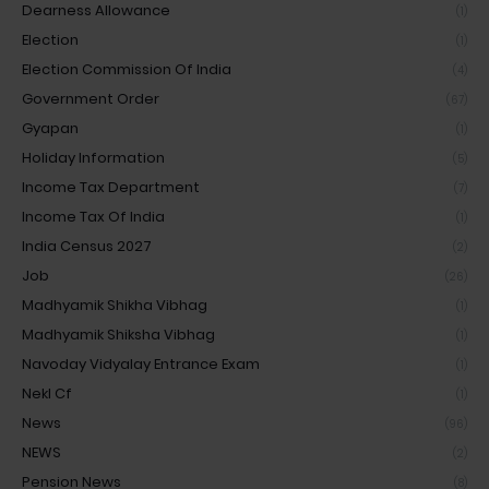
Dearness Allowance
(1)
Election
(1)
Election Commission Of India
(4)
Government Order
(67)
Gyapan
(1)
Holiday Information
(5)
Income Tax Department
(7)
Income Tax Of India
(1)
India Census 2027
(2)
Job
(26)
Madhyamik Shikha Vibhag
(1)
Madhyamik Shiksha Vibhag
(1)
Navoday Vidyalay Entrance Exam
(1)
Nekl Cf
(1)
News
(96)
NEWS
(2)
Pension News
(8)