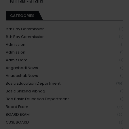
शिक्षा सहायता राशि
CATEGORIES
8th Pay Commission
(3)
8th Pay Commission
(6)
Admission
(15)
Admission
(1)
Admit Card
(4)
Anganbadi News
(1)
Anudeshak News
(1)
Basic Education Department
(708)
Basic Shiksha Vibhag
(1)
Bed Basic Education Department
(1)
Board Exam
(34)
BOARD EXAM
(20)
CBSE BOARD
(3)