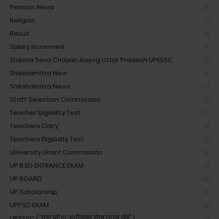
Pension News
(8)
Religion
(1)
Result
(5)
Salary Increment
(1)
Shiksha Seva Chayan Aayog Uttar Pradesh UPESSC
(2)
Shikshamitra New
(1)
Shikshamitra News
(2)
Staff Selection Commission
(2)
Teacher Eligibility Test
(17)
Teachers Dairy
(1)
Teachers Eligibility Test
(3)
University Grant Commission
(1)
UP B.ED ENTRANCE EXAM
(2)
UP BOARD
(18)
UP Scholarship
(1)
UPPSC EXAM
(8)
UPSSSC ( उत्तर प्रदेश अधीनस्थ सेवा चयन बोर्ड )
(1)