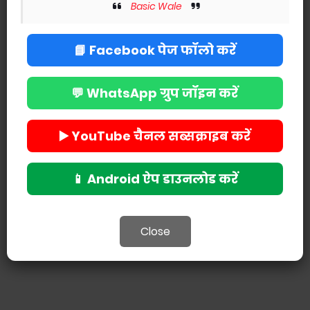
Basic Wale
📘 Facebook पेज फॉलो करें
Tags
Basic Education Department
💬 WhatsApp ग्रुप जॉइन करें
POST A COMMENT
▶️ YouTube चैनल सब्सक्राइब करें
📱 Android ऐप डाउनलोड करें
Close