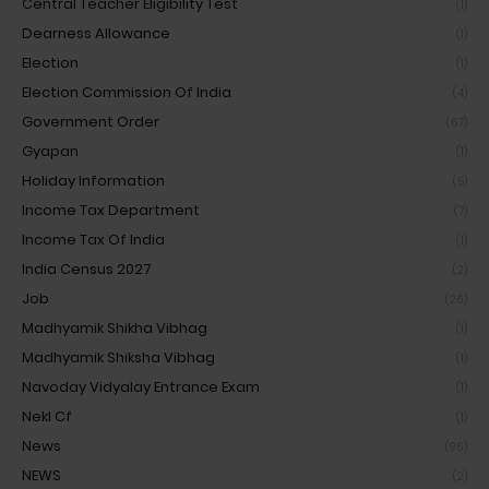
Central Teacher Eligibility Test
(1)
Dearness Allowance
(1)
Election
(1)
Election Commission Of India
(4)
Government Order
(67)
Gyapan
(1)
Holiday Information
(5)
Income Tax Department
(7)
Income Tax Of India
(1)
India Census 2027
(2)
Job
(26)
Madhyamik Shikha Vibhag
(1)
Madhyamik Shiksha Vibhag
(1)
Navoday Vidyalay Entrance Exam
(1)
Nekl Cf
(1)
News
(96)
NEWS
(2)