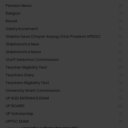
Pension News
(8)
Religion
(1)
Result
(5)
Salary Increment
(1)
Shiksha Seva Chayan Aayog Uttar Pradesh UPESSC
(2)
Shikshamitra New
(1)
Shikshamitra News
(2)
Staff Selection Commission
(2)
Teacher Eligibility Test
(17)
Teachers Dairy
(1)
Teachers Eligibility Test
(3)
University Grant Commission
(1)
UP B.ED ENTRANCE EXAM
(2)
UP BOARD
(18)
UP Scholarship
(1)
UPPSC EXAM
(8)