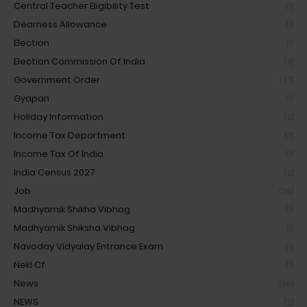
Central Teacher Eligibility Test
(1)
Dearness Allowance
(1)
Election
(1)
Election Commission Of India
(4)
Government Order
(67)
Gyapan
(1)
Holiday Information
(5)
Income Tax Department
(7)
Income Tax Of India
(1)
India Census 2027
(2)
Job
(26)
Madhyamik Shikha Vibhag
(1)
Madhyamik Shiksha Vibhag
(1)
Navoday Vidyalay Entrance Exam
(1)
Nekl Cf
(1)
News
(96)
NEWS
(2)