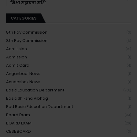
शिक्षा सहायता राशि
CATEGORIES
8th Pay Commission
(3)
8th Pay Commission
(6)
Admission
(15)
Admission
(1)
Admit Card
(4)
Anganbadi News
(1)
Anudeshak News
(1)
Basic Education Department
(708)
Basic Shiksha Vibhag
(1)
Bed Basic Education Department
(1)
Board Exam
(34)
BOARD EXAM
(20)
CBSE BOARD
(3)