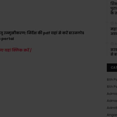
शिक्
पुरा
के त
A
महाश
तु उन्मुखीकरण: निर्देश की pdf यहां से करें डाउनलोड
अवक
a portal
A
सरक
िए यहां क्लिक करें /
से 
CA
8th P
8th P
Admis
Admis
Admit
Anga