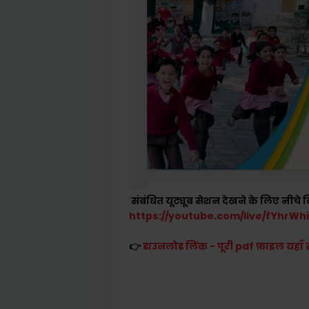
संबंधित यूट्यूब सेशन देखने के लिए नीचे 
https://youtube.com/live/fYhrW
👉
डाउनलोड लिंक - पूरी pdf फ़ाइल यहाँ स