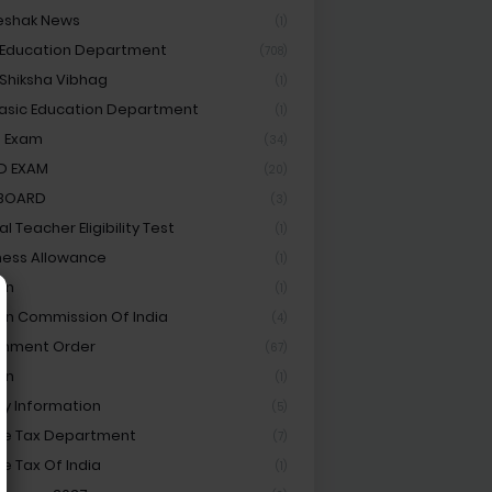
eshak News
(1)
 Education Department
(708)
 Shiksha Vibhag
(1)
asic Education Department
(1)
 Exam
(34)
D EXAM
(20)
 BOARD
(3)
l Teacher Eligibility Test
(1)
ess Allowance
(1)
on
(1)
ion Commission Of India
(4)
rnment Order
(67)
an
(1)
ay Information
(5)
e Tax Department
(7)
e Tax Of India
(1)