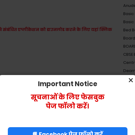
Anud
Basic
Basic
ों से संबंधित एप्लीकेशन को डाउनलोड करने के लिए यहां क्लिक
Bed B
Board
BOAR
CBSE
Centra
Dearn
×
Electi
Important Notice
Elect
Gove
सूचनाओं के लिए फेसबुक
Gyap
पेज फॉलो करें।
Holid
Incom
Incom
📘 Facebook पेज फॉलो करें