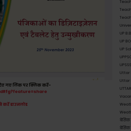
Teache
Teach
Teache
Unive
UP B.
UP B
UP Sc
UPPS
UPSSSC 
Uttar
Uttar
दिए गए लिंक पर क्लिक करें-
UTTAR
hidRfg?feature=share
Vaca
Weat
े करें डाउनलोड
Weat
बेसिक 
बेसिक श