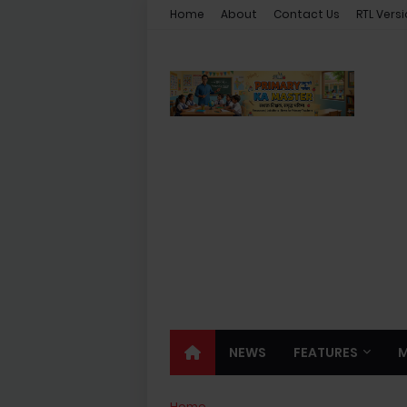
Home
About
Contact Us
RTL Vers
NEWS
FEATURES
Home