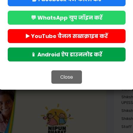
India
Job
दिए गए लिंक पर क्लिक करें-
💬 WhatsApp ग्रुप जॉइन करें
Madhy
hidRfg?feature=share
Madhy
Navod
े करें डाउनलोड
▶️ YouTube चैनल सब्सक्राइब करें
Nekl 
News
📱 Android ऐप डाउनलोड करें
NEWS
Pensi
Religi
Close
Resul
Salar
Shiks
UPES
Shiks
Shiks
Staff