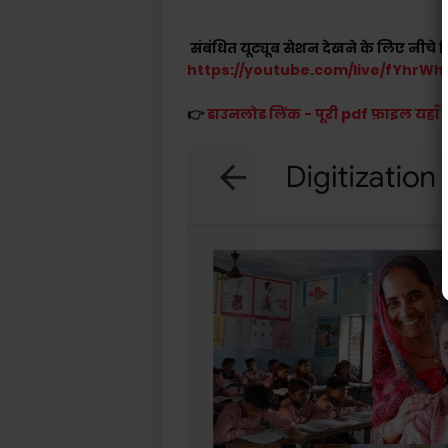
संबंधित यूट्यूब सेशन देखने के लिए नीचे 
https://youtube.com/live/fYhrW
👉
डाउनलोड लिंक - पूरी pdf फ़ाइल यहाँ स