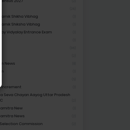
 Census 2027
(2)
(26)
amik Shikha Vibhag
(1)
amik Shiksha Vibhag
(1)
ay Vidyalay Entrance Exam
(1)
Cf
(1)
(96)
(2)
on News
(8)
on
(1)
t
(5)
y Increment
(1)
ha Seva Chayan Aayog Uttar Pradesh
SC
(2)
hamitra New
(1)
hamitra News
(2)
 Selection Commission
(2)