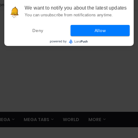
ion
We want to notify you about the latest updates
You can unsubscribe from notifications anytime.
Deny
Allow
MEGA
MEGA TABS
WORLD
MORE