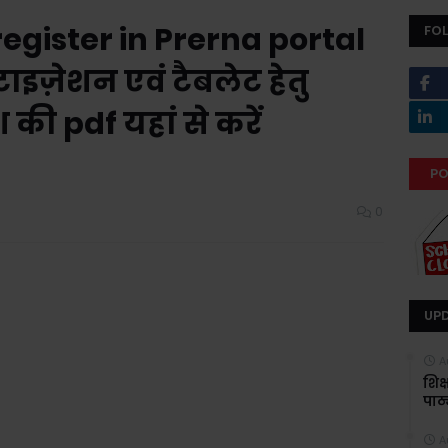
 register in Prerna portal
FO
ाइज़ेशन एवं टैबलेट हेतु
 की pdf यहां से करें
PO
0
UP
A
शिक
पाठ्
A