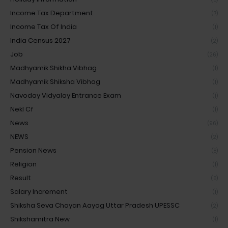
Income Tax Department
(7)
Income Tax Of India
(1)
India Census 2027
(2)
Job
(26)
Madhyamik Shikha Vibhag
(1)
Madhyamik Shiksha Vibhag
(1)
Navoday Vidyalay Entrance Exam
(1)
Nekl Cf
(1)
News
(96)
NEWS
(2)
Pension News
(8)
Religion
(1)
Result
(5)
Salary Increment
(1)
Shiksha Seva Chayan Aayog Uttar Pradesh UPESSC
(2)
Shikshamitra New
(1)