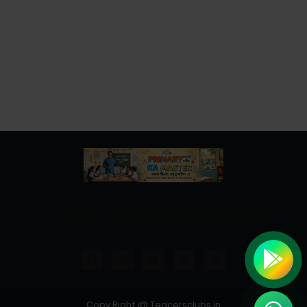
उत्तर प्रदेश बेसिक शिक्षा विभाग के नवीनतम शासनादेश, समाचार और
शिक्षामित्रों, अनुदेशकों से जुड़ी सभी महत्वपूर्ण जानकारियां एक ही स्थान पर।
शिक्षकों व शिक्षामित्रों के लिए त्वरित व विश्वसनीय अपडेट।"
Copy Right @ Teacersclubs.in