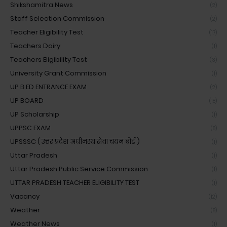
Shikshamitra News
(2)
Staff Selection Commission
(2)
Teacher Eligibility Test
(17)
Teachers Dairy
(1)
Teachers Eligibility Test
(3)
University Grant Commission
(1)
UP B.ED ENTRANCE EXAM
(2)
UP BOARD
(18)
UP Scholarship
(1)
UPPSC EXAM
(8)
UPSSSC ( उत्तर प्रदेश अधीनस्थ सेवा चयन बोर्ड )
(1)
Uttar Pradesh
(1)
Uttar Pradesh Public Service Commission
(1)
UTTAR PRADESH TEACHER ELIGIBILITY TEST
(1)
Vacancy
(12)
Weather
(8)
Weather News
(1)