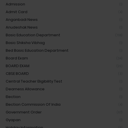
Admission
(1)
Admit Card
(4)
Anganbadi News
(1)
Anudeshak News
(1)
Basic Education Department
(708)
Basic Shiksha Vibhag
(1)
Bed Basic Education Department
(1)
Board Exam
(34)
BOARD EXAM
(20)
CBSE BOARD
(3)
Central Teacher Eligibility Test
(1)
Dearness Allowance
(1)
Election
(1)
Election Commission Of India
(4)
Government Order
(67)
Gyapan
(1)
Holiday Information
(5)