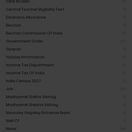
CBSE BOARD
(3)
Central Teacher Eligibility Test
(1)
Dearness Allowance
(1)
Election
(1)
Election Commission Of India
(4)
Government Order
(67)
Gyapan
(1)
Holiday Information
(5)
Income Tax Department
(7)
Income Tax Of India
(1)
India Census 2027
(2)
Job
(26)
Madhyamik Shikha Vibhag
(1)
Madhyamik Shiksha Vibhag
(1)
Navoday Vidyalay Entrance Exam
(1)
Nekl Cf
(1)
News
(96)