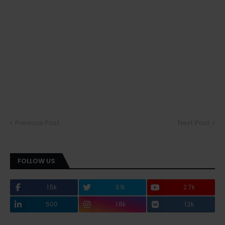
Previous Post
Next Post
FOLLOW US
1.5k
3.1k
2.7k
500
1.8k
1.2k