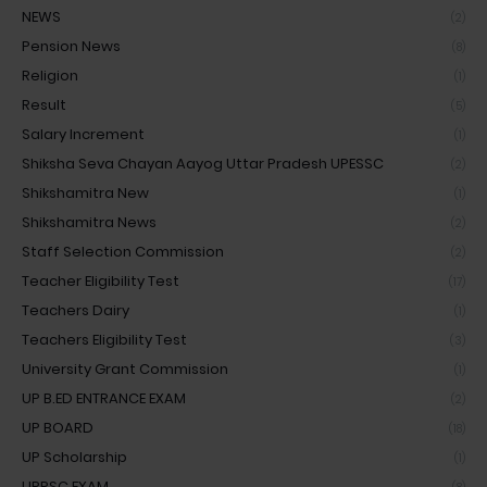
NEWS
(2)
Pension News
(8)
Religion
(1)
Result
(5)
Salary Increment
(1)
Shiksha Seva Chayan Aayog Uttar Pradesh UPESSC
(2)
Shikshamitra New
(1)
Shikshamitra News
(2)
Staff Selection Commission
(2)
Teacher Eligibility Test
(17)
Teachers Dairy
(1)
Teachers Eligibility Test
(3)
University Grant Commission
(1)
UP B.ED ENTRANCE EXAM
(2)
UP BOARD
(18)
UP Scholarship
(1)
UPPSC EXAM