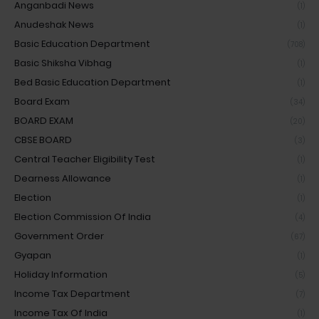
Anganbadi News
(1)
Anudeshak News
(1)
Basic Education Department
(708)
Basic Shiksha Vibhag
(1)
Bed Basic Education Department
(1)
Board Exam
(34)
BOARD EXAM
(20)
CBSE BOARD
(3)
Central Teacher Eligibility Test
(1)
Dearness Allowance
(1)
Election
(1)
Election Commission Of India
(4)
Government Order
(67)
Gyapan
(1)
Holiday Information
(5)
Income Tax Department
(7)
Income Tax Of India
(1)