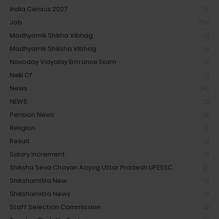
India Census 2027
(2)
Job
(26)
Madhyamik Shikha Vibhag
(1)
Madhyamik Shiksha Vibhag
(1)
Navoday Vidyalay Entrance Exam
(1)
Nekl Cf
(1)
News
(96)
NEWS
(2)
Pension News
(8)
Religion
(1)
Result
(5)
Salary Increment
(1)
Shiksha Seva Chayan Aayog Uttar Pradesh UPESSC
(2)
Shikshamitra New
(1)
Shikshamitra News
(2)
Staff Selection Commission
(2)