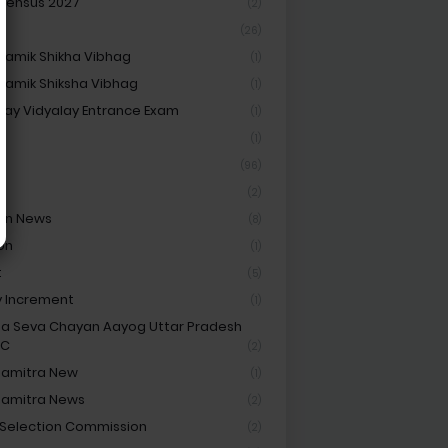
 Census 2027
(2)
(26)
amik Shikha Vibhag
(1)
amik Shiksha Vibhag
(1)
ay Vidyalay Entrance Exam
(1)
Cf
(1)
(96)
(2)
on News
(8)
on
(1)
t
(5)
y Increment
(1)
ha Seva Chayan Aayog Uttar Pradesh
SC
(2)
hamitra New
(1)
hamitra News
(2)
 Selection Commission
(2)