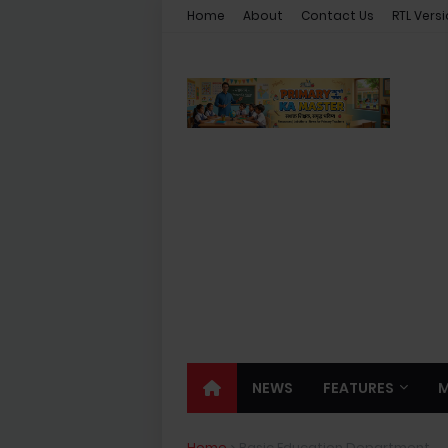
Home
About
Contact Us
RTL Vers
NEWS
FEATURES
Home
Basic Education Department