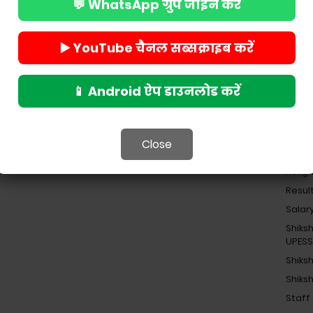
India
💬 WhatsApp ग्रुप जॉइन करें
Job
Madhy
▶️ YouTube चैनल सब्सक्राइब करें
Madhy
Navod
📱 Android ऐप डाउनलोड करें
Nekl 
News
NEWS
Close
Pensi
Religi
Resul
Salar
Shiks
UPES
Shiks
Shiks
Staff