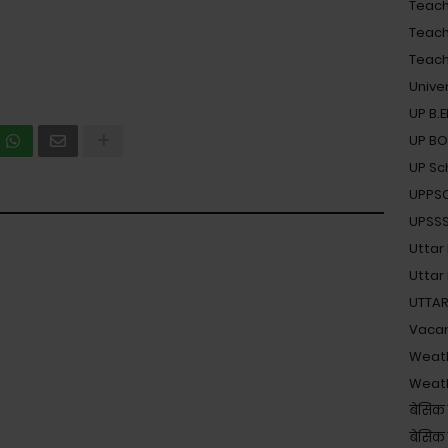
Teache
Teach
Teache
Unive
UP B.
UP B
UP Sc
UPPS
UPSSSC 
Uttar
Uttar
UTTAR
Vaca
Weat
Weat
बेसिक 
बेसिक श