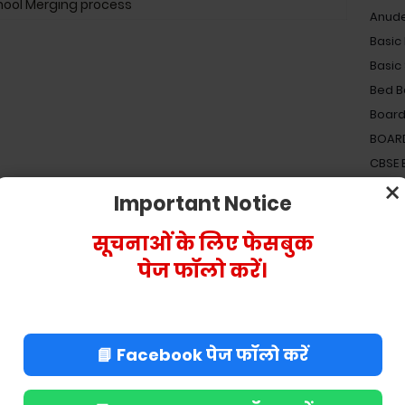
hool Merging process
Anud
Basic
Basic
Bed B
Board
BOAR
CBSE
×
Centra
Important Notice
Dearn
Electi
सूचनाओं के लिए फेसबुक
Elect
पेज फॉलो करें।
Gove
Gyap
Holid
📘 Facebook पेज फॉलो करें
Incom
Incom