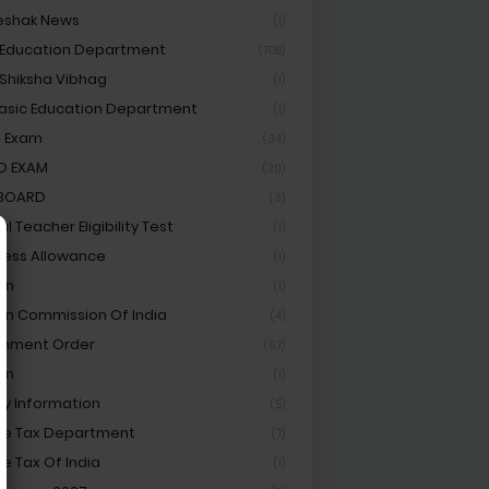
eshak News
(1)
 Education Department
(708)
 Shiksha Vibhag
(1)
asic Education Department
(1)
 Exam
(34)
D EXAM
(20)
 BOARD
(3)
l Teacher Eligibility Test
(1)
ess Allowance
(1)
on
(1)
ion Commission Of India
(4)
rnment Order
(67)
an
(1)
ay Information
(5)
e Tax Department
(7)
e Tax Of India
(1)