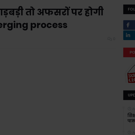
 गड़बड़ी तो अफसरों पर होगी
FO
Merging process
0
PO
UP
A
शिक
पाठ्
A