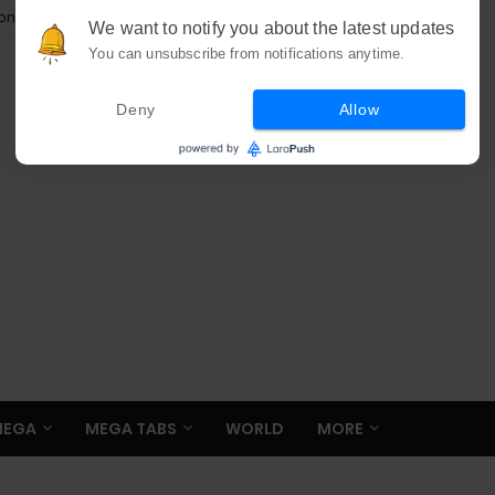
ion
We want to notify you about the latest updates
You can unsubscribe from notifications anytime.
Deny
Allow
MEGA
MEGA TABS
WORLD
MORE