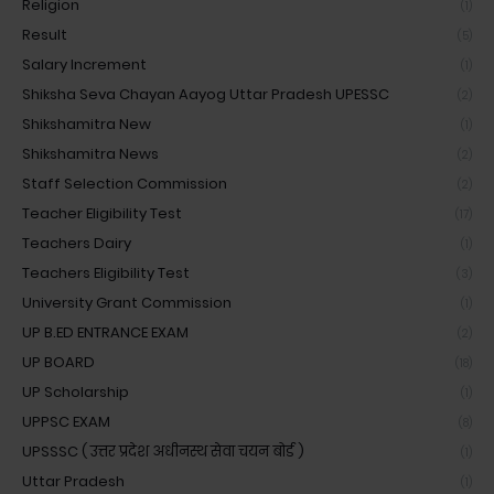
Religion
(1)
Result
(5)
Salary Increment
(1)
Shiksha Seva Chayan Aayog Uttar Pradesh UPESSC
(2)
Shikshamitra New
(1)
Shikshamitra News
(2)
Staff Selection Commission
(2)
Teacher Eligibility Test
(17)
Teachers Dairy
(1)
Teachers Eligibility Test
(3)
University Grant Commission
(1)
UP B.ED ENTRANCE EXAM
(2)
UP BOARD
(18)
UP Scholarship
(1)
UPPSC EXAM
(8)
UPSSSC ( उत्तर प्रदेश अधीनस्थ सेवा चयन बोर्ड )
(1)
Uttar Pradesh
(1)