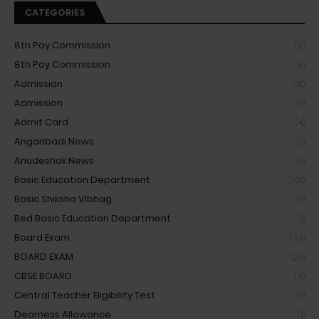
CATEGORIES
8th Pay Commission
(3)
8th Pay Commission
(6)
Admission
(15)
Admission
(1)
Admit Card
(4)
Anganbadi News
(1)
Anudeshak News
(1)
Basic Education Department
(708)
Basic Shiksha Vibhag
(1)
Bed Basic Education Department
(1)
Board Exam
(34)
BOARD EXAM
(20)
CBSE BOARD
(3)
Central Teacher Eligibility Test
(1)
Dearness Allowance
(1)