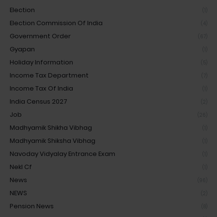
Election
(1)
Election Commission Of India
(4)
Government Order
(67)
Gyapan
(1)
Holiday Information
(5)
Income Tax Department
(7)
Income Tax Of India
(1)
India Census 2027
(2)
Job
(26)
Madhyamik Shikha Vibhag
(1)
Madhyamik Shiksha Vibhag
(1)
Navoday Vidyalay Entrance Exam
(1)
Nekl Cf
(1)
News
(96)
NEWS
(2)
Pension News
(8)