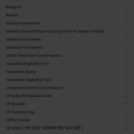
Religion
(1)
Result
(5)
Salary Increment
(1)
Shiksha Seva Chayan Aayog Uttar Pradesh UPESSC
(2)
Shikshamitra New
(1)
Shikshamitra News
(2)
Staff Selection Commission
(2)
Teacher Eligibility Test
(17)
Teachers Dairy
(1)
Teachers Eligibility Test
(3)
University Grant Commission
(1)
UP B.ED ENTRANCE EXAM
(2)
UP BOARD
(18)
UP Scholarship
(1)
UPPSC EXAM
(8)
UPSSSC ( उत्तर प्रदेश अधीनस्थ सेवा चयन बोर्ड )
(1)