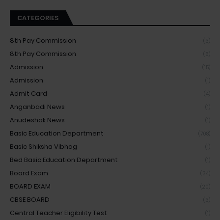
CATEGORIES
8th Pay Commission
(3)
8th Pay Commission
(6)
Admission
(15)
Admission
(1)
Admit Card
(4)
Anganbadi News
(1)
Anudeshak News
(1)
Basic Education Department
(708)
Basic Shiksha Vibhag
(1)
Bed Basic Education Department
(1)
Board Exam
(34)
BOARD EXAM
(20)
CBSE BOARD
(3)
Central Teacher Eligibility Test
(1)