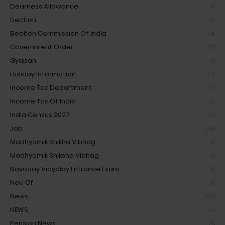
Dearness Allowance
(1)
Election
(1)
Election Commission Of India
(4)
Government Order
(67)
Gyapan
(1)
Holiday Information
(5)
Income Tax Department
(7)
Income Tax Of India
(1)
India Census 2027
(2)
Job
(26)
Madhyamik Shikha Vibhag
(1)
Madhyamik Shiksha Vibhag
(1)
Navoday Vidyalay Entrance Exam
(1)
Nekl Cf
(1)
News
(96)
NEWS
(2)
Pension News
(8)