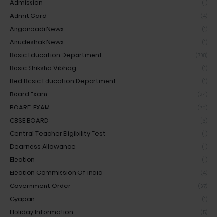
Admission
(1)
Admit Card
(4)
Anganbadi News
(1)
Anudeshak News
(1)
Basic Education Department
(708)
Basic Shiksha Vibhag
(1)
Bed Basic Education Department
(1)
Board Exam
(34)
BOARD EXAM
(20)
CBSE BOARD
(3)
Central Teacher Eligibility Test
(1)
Dearness Allowance
(1)
Election
(1)
Election Commission Of India
(4)
Government Order
(67)
Gyapan
(1)
Holiday Information
(5)