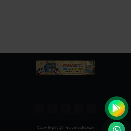
उत्तर प्रदेश बेसिक शिक्षा विभाग के नवीनतम शासनादेश, समाचार और
शिक्षामित्रों, अनुदेशकों से जुड़ी सभी महत्वपूर्ण जानकारियां एक ही स्थान पर।
शिक्षकों व शिक्षामित्रों के लिए त्वरित व विश्वसनीय अपडेट।"
Copy Right @ Teacersclubs.in