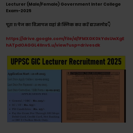
Lecturer (Male/Female) Government Inter College
Exam-2025
पूरा 11 पेज का विज्ञापन यहां से क्लिक कर करें डाउनलोड👇
https://drive.google.com/file/d/1FMXGK0kYdsUwXgE
hATpdOAGGL4IInvS.u/view?usp=drivesdk