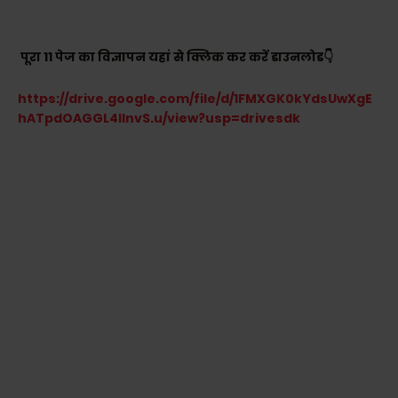
पूरा 11 पेज का विज्ञापन यहां से क्लिक कर करें डाउनलोड👇
https://drive.google.com/file/d/1FMXGK0kYdsUwXgE
hATpdOAGGL4IInvS.u/view?usp=drivesdk