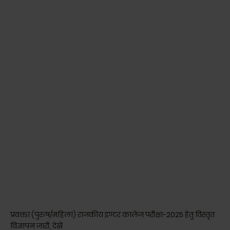
प्रवक्ता (पुरुष/महिला) राजकीय इण्टर कालेज परीक्षा-2025 हेतु विस्तृत
विज्ञापन जारी, देखें