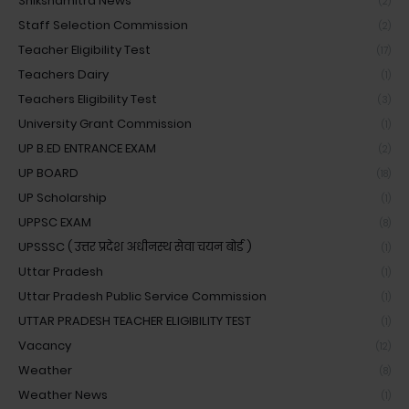
Shikshamitra News
(2)
Staff Selection Commission
(2)
Teacher Eligibility Test
(17)
Teachers Dairy
(1)
Teachers Eligibility Test
(3)
University Grant Commission
(1)
UP B.ED ENTRANCE EXAM
(2)
UP BOARD
(18)
UP Scholarship
(1)
UPPSC EXAM
(8)
UPSSSC ( उत्तर प्रदेश अधीनस्थ सेवा चयन बोर्ड )
(1)
Uttar Pradesh
(1)
Uttar Pradesh Public Service Commission
(1)
UTTAR PRADESH TEACHER ELIGIBILITY TEST
(1)
Vacancy
(12)
Weather
(8)
Weather News
(1)