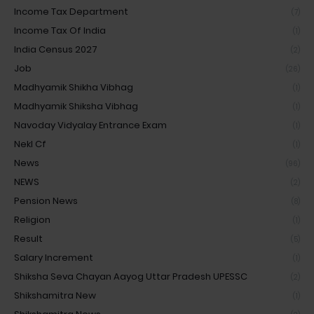
Income Tax Department
(7)
Income Tax Of India
(1)
India Census 2027
(2)
Job
(26)
Madhyamik Shikha Vibhag
(1)
Madhyamik Shiksha Vibhag
(1)
Navoday Vidyalay Entrance Exam
(1)
Nekl Cf
(1)
News
(96)
NEWS
(2)
Pension News
(8)
Religion
(1)
Result
(5)
Salary Increment
(1)
Shiksha Seva Chayan Aayog Uttar Pradesh UPESSC
(2)
Shikshamitra New
(1)