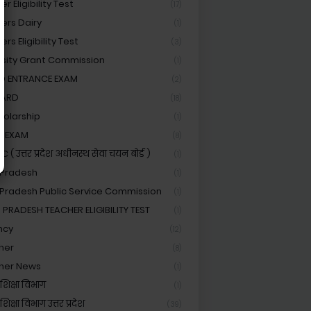
r Eligibility Test
(17)
ers Dairy
(1)
rs Eligibility Test
(3)
rsity Grant Commission
(1)
ED ENTRANCE EXAM
(2)
OARD
(18)
holarship
(1)
C EXAM
(8)
( उत्तर प्रदेश अधीनस्थ सेवा चयन बोर्ड )
(1)
 Pradesh
(1)
 Pradesh Public Service Commission
(1)
 PRADESH TEACHER ELIGIBILITY TEST
(1)
ncy
(12)
her
(8)
her News
(1)
शिक्षा विभाग
(1)
िक्षा विभाग उत्तर प्रदेश
(39)