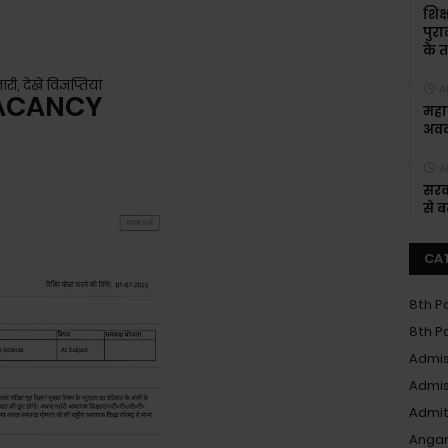
शिक्
पुरा
के त
देखें विज्ञप्तियां
A
ACANCY
महाश
अवक
A
सरक
से 
CA
8th P
8th P
Admis
Admis
Admit
Anga