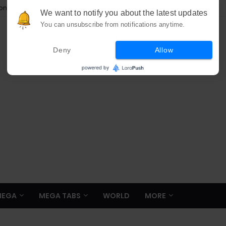
ion
We want to notify you about the latest updates
You can unsubscribe from notifications anytime.
Deny
Allow
MEGA
MEGA TABS
WORLD
MORE