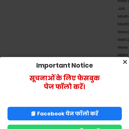
India
Job
Madhy
Madhy
Navod
Nekl 
News
NEWS
×
Pensi
Important Notice
Religi
सूचनाओं के लिए फेसबुक
Resul
पेज फॉलो करें।
Salar
Shiks
UPES
Shiks
📘 Facebook पेज फॉलो करें
Shiks
Staff