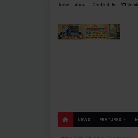
Home
About
Contact Us
RTL Vers
NEWS
FEATURES
Home
Basic Education Department