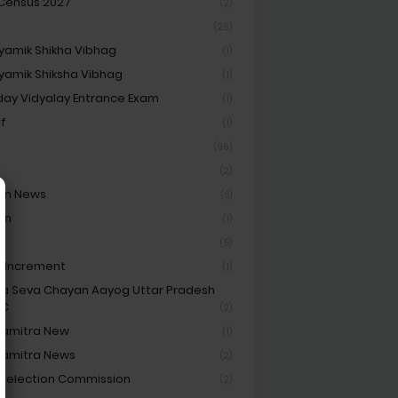
 Census 2027
(2)
(26)
amik Shikha Vibhag
(1)
amik Shiksha Vibhag
(1)
ay Vidyalay Entrance Exam
(1)
Cf
(1)
(96)
(2)
on News
(8)
on
(1)
t
(5)
y Increment
(1)
ha Seva Chayan Aayog Uttar Pradesh
SC
(2)
hamitra New
(1)
hamitra News
(2)
 Selection Commission
(2)