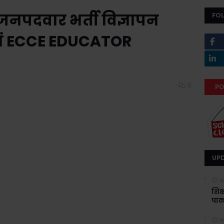
नपदवार भर्ती विज्ञापन
FO
्तियां ECCE EDUCATOR
0
PO
UP
A
शिक
पाठ्
A