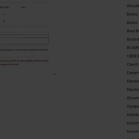
Anud
Basic
Basic
Bed B
Board
BOAR
CBSE
Centra
Dearn
Electi
Elect
Gove
Gyap
Holid
Incom
Incom