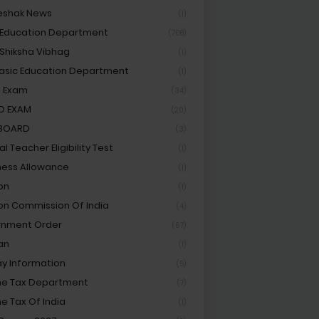
eshak News
(1)
 Education Department
(708)
 Shiksha Vibhag
(1)
asic Education Department
(1)
 Exam
(34)
D EXAM
(20)
 BOARD
(3)
l Teacher Eligibility Test
(1)
ess Allowance
(1)
on
(1)
ion Commission Of India
(4)
rnment Order
(67)
an
(1)
ay Information
(5)
e Tax Department
(7)
e Tax Of India
(1)