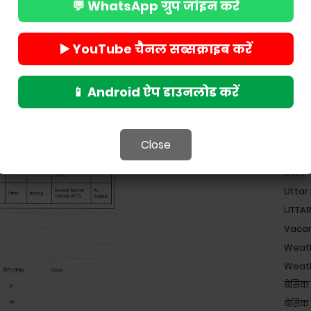
💬 WhatsApp ग्रुप जॉइन करें
Teache
Teach
Teache
▶️ YouTube चैनल सब्सक्राइब करें
Unive
UP B.
📱 Android ऐप डाउनलोड करें
UP B
UP Sc
UPPS
Close
UPSSSC 
Uttar
Uttar
UTTAR
Vaca
Weat
Weat
बेसिक 
बेसिक श