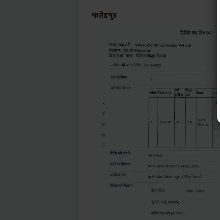
फतेहपुर