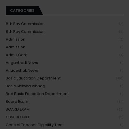
CATEGORIES
8th Pay Commission
(3)
8th Pay Commission
(6)
Admission
(15)
Admission
(1)
Admit Card
(4)
Anganbadi News
(1)
Anudeshak News
(1)
Basic Education Department
(708)
Basic Shiksha Vibhag
(1)
Bed Basic Education Department
(1)
Board Exam
(34)
BOARD EXAM
(20)
CBSE BOARD
(3)
Central Teacher Eligibility Test
(1)