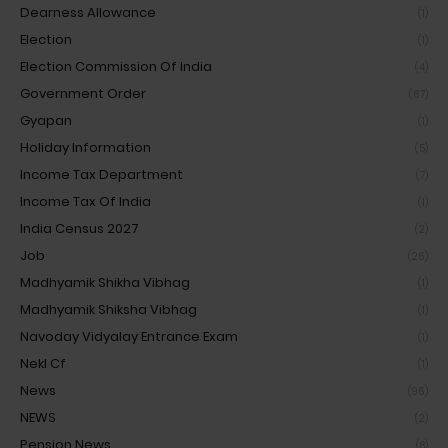
Dearness Allowance
(1)
Election
(1)
Election Commission Of India
(4)
Government Order
(67)
Gyapan
(1)
Holiday Information
(5)
Income Tax Department
(7)
Income Tax Of India
(1)
India Census 2027
(2)
Job
(26)
Madhyamik Shikha Vibhag
(1)
Madhyamik Shiksha Vibhag
(1)
Navoday Vidyalay Entrance Exam
(1)
Nekl Cf
(1)
News
(96)
NEWS
(2)
Pension News
(8)