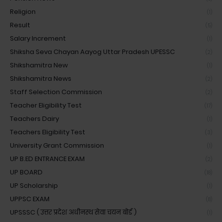
Religion
(1)
Result
(5)
Salary Increment
(1)
Shiksha Seva Chayan Aayog Uttar Pradesh UPESSC
(2)
Shikshamitra New
(1)
Shikshamitra News
(2)
Staff Selection Commission
(2)
Teacher Eligibility Test
(17)
Teachers Dairy
(1)
Teachers Eligibility Test
(3)
University Grant Commission
(1)
UP B.ED ENTRANCE EXAM
(2)
UP BOARD
(18)
UP Scholarship
(1)
UPPSC EXAM
(8)
UPSSSC ( उत्तर प्रदेश अधीनस्थ सेवा चयन बोर्ड )
(1)