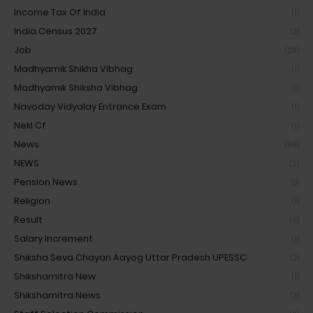
Income Tax Of India
(1)
India Census 2027
(2)
Job
(26)
Madhyamik Shikha Vibhag
(1)
Madhyamik Shiksha Vibhag
(1)
Navoday Vidyalay Entrance Exam
(1)
Nekl Cf
(1)
News
(96)
NEWS
(2)
Pension News
(8)
Religion
(1)
Result
(5)
Salary Increment
(1)
Shiksha Seva Chayan Aayog Uttar Pradesh UPESSC
(2)
Shikshamitra New
(1)
Shikshamitra News
(2)