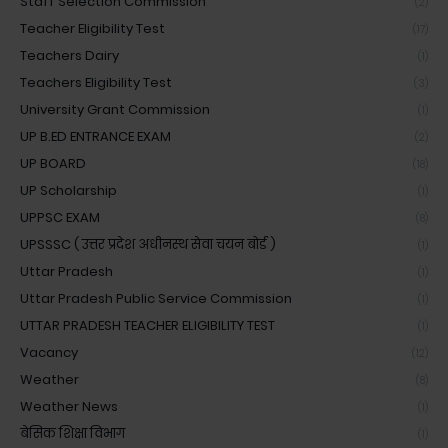
Staff Selection Commission
(2)
Teacher Eligibility Test
(17)
Teachers Dairy
(1)
Teachers Eligibility Test
(3)
University Grant Commission
(1)
UP B.ED ENTRANCE EXAM
(2)
UP BOARD
(18)
UP Scholarship
(1)
UPPSC EXAM
(8)
UPSSSC ( उत्तर प्रदेश अधीनस्थ सेवा चयन बोर्ड )
(1)
Uttar Pradesh
(1)
Uttar Pradesh Public Service Commission
(1)
UTTAR PRADESH TEACHER ELIGIBILITY TEST
(1)
Vacancy
(12)
Weather
(8)
Weather News
(1)
बेसिक शिक्षा विभाग
(1)