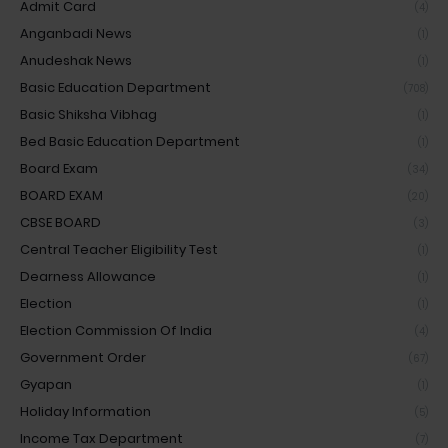
Admit Card
(4)
Anganbadi News
(1)
Anudeshak News
(1)
Basic Education Department
(708)
Basic Shiksha Vibhag
(1)
Bed Basic Education Department
(1)
Board Exam
(34)
BOARD EXAM
(20)
CBSE BOARD
(3)
Central Teacher Eligibility Test
(1)
Dearness Allowance
(1)
Election
(1)
Election Commission Of India
(4)
Government Order
(67)
Gyapan
(1)
Holiday Information
(5)
Income Tax Department
(7)