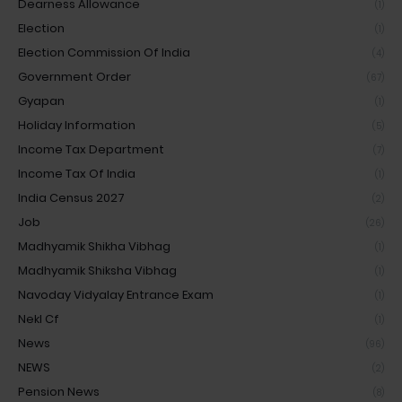
Dearness Allowance
(1)
Election
(1)
Election Commission Of India
(4)
Government Order
(67)
Gyapan
(1)
Holiday Information
(5)
Income Tax Department
(7)
Income Tax Of India
(1)
India Census 2027
(2)
Job
(26)
Madhyamik Shikha Vibhag
(1)
Madhyamik Shiksha Vibhag
(1)
Navoday Vidyalay Entrance Exam
(1)
Nekl Cf
(1)
News
(96)
NEWS
(2)
Pension News
(8)