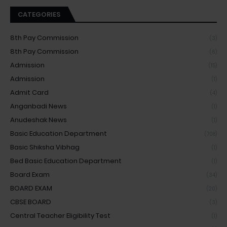
CATEGORIES
8th Pay Commission
(3)
8th Pay Commission
(6)
Admission
(15)
Admission
(1)
Admit Card
(4)
Anganbadi News
(1)
Anudeshak News
(1)
Basic Education Department
(708)
Basic Shiksha Vibhag
(1)
Bed Basic Education Department
(1)
Board Exam
(34)
BOARD EXAM
(20)
CBSE BOARD
(3)
Central Teacher Eligibility Test
(1)