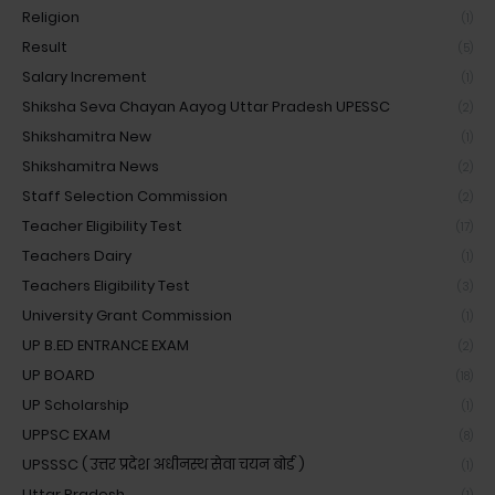
Religion
(1)
Result
(5)
Salary Increment
(1)
Shiksha Seva Chayan Aayog Uttar Pradesh UPESSC
(2)
Shikshamitra New
(1)
Shikshamitra News
(2)
Staff Selection Commission
(2)
Teacher Eligibility Test
(17)
Teachers Dairy
(1)
Teachers Eligibility Test
(3)
University Grant Commission
(1)
UP B.ED ENTRANCE EXAM
(2)
UP BOARD
(18)
UP Scholarship
(1)
UPPSC EXAM
(8)
UPSSSC ( उत्तर प्रदेश अधीनस्थ सेवा चयन बोर्ड )
(1)
Uttar Pradesh