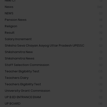
Nekl Cf
(1)
News
(96)
NEWS
(2)
Pension News
(8)
Religion
(1)
Result
(5)
Salary Increment
(1)
Shiksha Seva Chayan Aayog Uttar Pradesh UPESSC
(2)
Shikshamitra New
(1)
Shikshamitra News
(2)
Staff Selection Commission
(2)
Teacher Eligibility Test
(17)
Teachers Dairy
(1)
Teachers Eligibility Test
(3)
University Grant Commission
(1)
UP B.ED ENTRANCE EXAM
(2)
UP BOARD
(18)