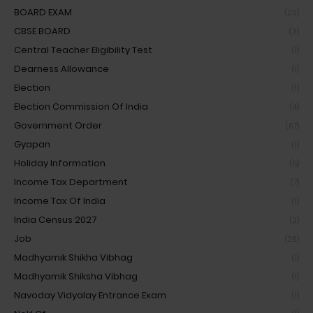
BOARD EXAM
(20)
CBSE BOARD
(3)
Central Teacher Eligibility Test
(1)
Dearness Allowance
(1)
Election
(1)
Election Commission Of India
(4)
Government Order
(67)
Gyapan
(1)
Holiday Information
(5)
Income Tax Department
(7)
Income Tax Of India
(1)
India Census 2027
(2)
Job
(26)
Madhyamik Shikha Vibhag
(1)
Madhyamik Shiksha Vibhag
(1)
Navoday Vidyalay Entrance Exam
(1)