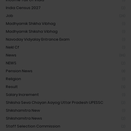
(1)
India Census 2027
(2)
Job
(26)
Madhyamik Shikha Vibhag
(1)
Madhyamik Shiksha Vibhag
(1)
Navoday Vidyalay Entrance Exam
(1)
Nekl Cf
(1)
News
(96)
NEWS
(2)
Pension News
(8)
Religion
(1)
Result
(5)
Salary Increment
(1)
Shiksha Seva Chayan Aayog Uttar Pradesh UPESSC
(2)
Shikshamitra New
(1)
Shikshamitra News
(2)
Staff Selection Commission
(2)