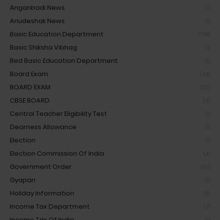
Anganbadi News
(1)
Anudeshak News
(1)
Basic Education Department
(708)
Basic Shiksha Vibhag
(1)
Bed Basic Education Department
(1)
Board Exam
(34)
BOARD EXAM
(20)
CBSE BOARD
(3)
Central Teacher Eligibility Test
(1)
Dearness Allowance
(1)
Election
(1)
Election Commission Of India
(4)
Government Order
(67)
Gyapan
(1)
Holiday Information
(5)
Income Tax Department
(7)
Income Tax Of India