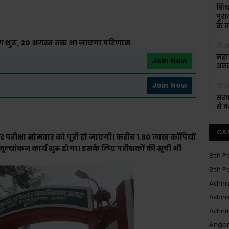
शिक्
पुरा
के त
निंग शुरू, 20 अगस्त तक आ जाएगा परिणाम
A
महाश
Join Now
अवक
Join Now
A
सरक
से 
CA
ड परीक्षा सोमवार को पूरी हो जाएगी। करीब 1.60 लाख काॅपियों
मूल्यांकन कार्य शुरू होगा। इसके लिए परीक्षकों की सूची भी
8th P
8th P
Admis
Admis
Admit
Anga