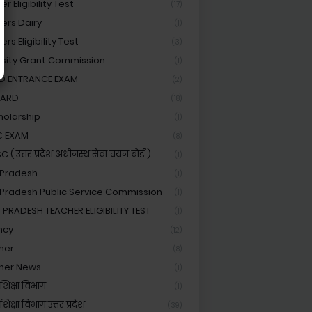
r Eligibility Test
(17)
ers Dairy
(1)
rs Eligibility Test
(3)
rsity Grant Commission
(1)
ED ENTRANCE EXAM
(2)
OARD
(18)
holarship
(1)
C EXAM
(8)
( उत्तर प्रदेश अधीनस्थ सेवा चयन बोर्ड )
(1)
 Pradesh
(1)
 Pradesh Public Service Commission
(1)
 PRADESH TEACHER ELIGIBILITY TEST
(1)
ncy
(12)
her
(8)
her News
(1)
शिक्षा विभाग
(1)
िक्षा विभाग उत्तर प्रदेश
(39)