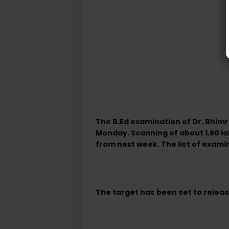
The B.Ed examination of Dr. Bhim
Monday. Scanning of about 1.60 lak
from next week. The list of examin
The target has been set to releas