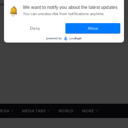
ion
We want to notify you about the latest updates
You can unsubscribe from notifications anytime.
Deny
Allow
MEGA
MEGA TABS
WORLD
MORE