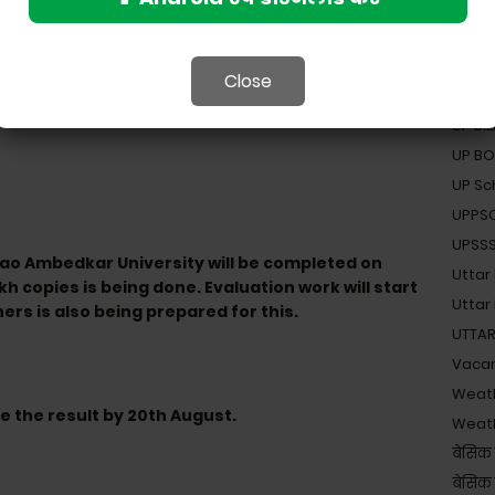
Teache
Teach
Teache
Close
Unive
UP B.
UP B
UP Sc
UPPS
UPSSSC 
rao Ambedkar University will be completed on
Uttar
h copies is being done. Evaluation work will start
Uttar
ers is also being prepared for this.
UTTAR
Vaca
Weat
e the result by 20th August.
Weat
बेसिक 
बेसिक श