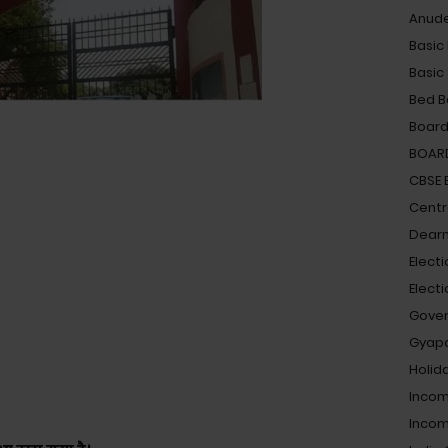
Anud
Basic
Basic
Bed B
Board
BOAR
CBSE
Centra
Dearn
Electi
Elect
Gove
Gyap
Holid
Incom
Incom