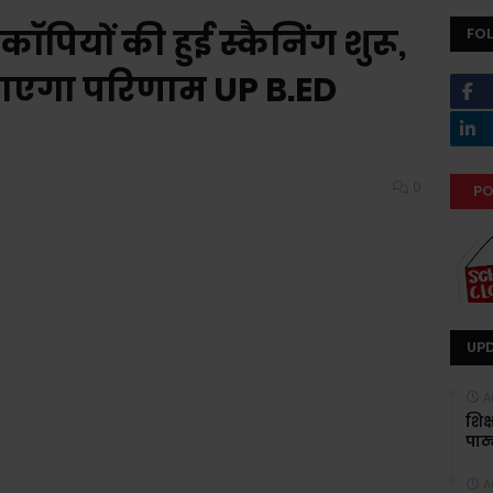
पियों की हुई स्कैनिंग शुरू,
FO
ाएगा परिणाम UP B.ED
0
PO
UP
A
शिक
पाठ्
A