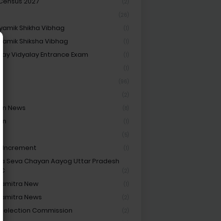
 Census 2027
(2)
(26)
amik Shikha Vibhag
(1)
amik Shiksha Vibhag
(1)
ay Vidyalay Entrance Exam
(1)
Cf
(1)
(96)
(2)
on News
(8)
on
(1)
t
(5)
y Increment
(1)
ha Seva Chayan Aayog Uttar Pradesh
SC
(2)
hamitra New
(1)
hamitra News
(2)
 Selection Commission
(2)