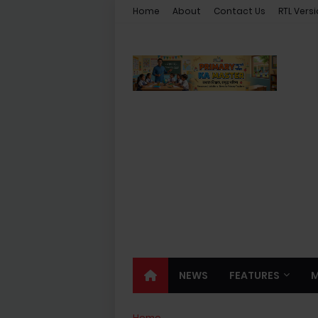
Home
About
Contact Us
RTL Vers
NEWS
FEATURES
Home