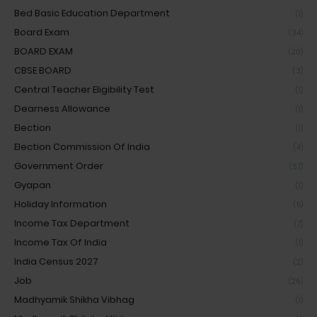
Bed Basic Education Department
(1)
Board Exam
(34)
BOARD EXAM
(20)
CBSE BOARD
(3)
Central Teacher Eligibility Test
(1)
Dearness Allowance
(1)
Election
(1)
Election Commission Of India
(4)
Government Order
(67)
Gyapan
(1)
Holiday Information
(5)
Income Tax Department
(7)
Income Tax Of India
(1)
India Census 2027
(2)
Job
(26)
Madhyamik Shikha Vibhag
(1)