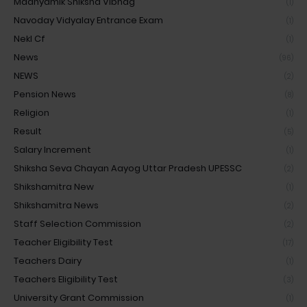
Madhyamik Shiksha Vibhag
(1)
Navoday Vidyalay Entrance Exam
(1)
Nekl Cf
(1)
News
(96)
NEWS
(2)
Pension News
(8)
Religion
(1)
Result
(5)
Salary Increment
(1)
Shiksha Seva Chayan Aayog Uttar Pradesh UPESSC
(2)
Shikshamitra New
(1)
Shikshamitra News
(2)
Staff Selection Commission
(2)
Teacher Eligibility Test
(17)
Teachers Dairy
(1)
Teachers Eligibility Test
(3)
University Grant Commission
(1)