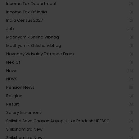
Income Tax Department
(7)
Income Tax Of India
(1)
India Census 2027
(2)
Job
(26)
Madhyamik Shikha Vibhag
(1)
Madhyamik Shiksha Vibhag
(1)
Navoday Vidyalay Entrance Exam
(1)
Nekl Cf
(1)
News
(96)
NEWS
(2)
Pension News
(8)
Religion
(1)
Result
(5)
Salary Increment
(1)
Shiksha Seva Chayan Aayog Uttar Pradesh UPESSC
(2)
Shikshamitra New
(1)
Shikshamitra News
(2)