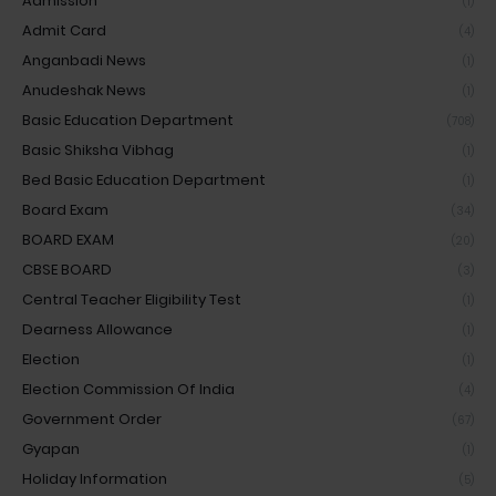
Admission
(1)
Admit Card
(4)
Anganbadi News
(1)
Anudeshak News
(1)
Basic Education Department
(708)
Basic Shiksha Vibhag
(1)
Bed Basic Education Department
(1)
Board Exam
(34)
BOARD EXAM
(20)
CBSE BOARD
(3)
Central Teacher Eligibility Test
(1)
Dearness Allowance
(1)
Election
(1)
Election Commission Of India
(4)
Government Order
(67)
Gyapan
(1)
Holiday Information
(5)