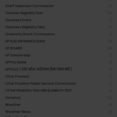
Staff Selection Commission
(2)
Teacher Eligibility Test
(17)
Teachers Dairy
(1)
Teachers Eligibility Test
(3)
University Grant Commission
(1)
UP B.ED ENTRANCE EXAM
(2)
UP BOARD
(18)
UP Scholarship
(1)
UPPSC EXAM
(8)
UPSSSC ( उत्तर प्रदेश अधीनस्थ सेवा चयन बोर्ड )
(1)
Uttar Pradesh
(1)
Uttar Pradesh Public Service Commission
(1)
UTTAR PRADESH TEACHER ELIGIBILITY TEST
(1)
Vacancy
(12)
Weather
(8)
Weather News
(1)