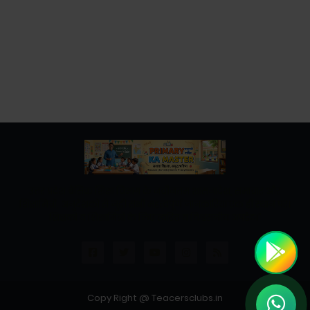
उत्तर प्रदेश बेसिक शिक्षा विभाग के नवीनतम शासनादेश, समाचार और
शिक्षामित्रों, अनुदेशकों से जुड़ी सभी महत्वपूर्ण जानकारियां एक ही स्थान पर।
शिक्षकों व शिक्षामित्रों के लिए त्वरित व विश्वसनीय अपडेट।"
Copy Right @ Teacersclubs.in