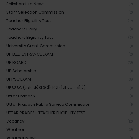
Shikshamitra News
(2)
Staff Selection Commission
(2)
Teacher Eligibility Test
(17)
Teachers Dairy
(1)
Teachers Eligibility Test
(3)
University Grant Commission
(1)
UP B.ED ENTRANCE EXAM
(2)
UP BOARD
(18)
UP Scholarship
(1)
UPPSC EXAM
(8)
UPSSSC ( उत्तर प्रदेश अधीनस्थ सेवा चयन बोर्ड )
(1)
Uttar Pradesh
(1)
Uttar Pradesh Public Service Commission
(1)
UTTAR PRADESH TEACHER ELIGIBILITY TEST
(1)
Vacancy
(12)
Weather
(8)
Weather News
(1)