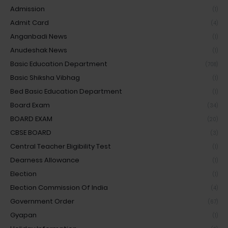
Admission
(1)
Admit Card
(4)
Anganbadi News
(1)
Anudeshak News
(1)
Basic Education Department
(708)
Basic Shiksha Vibhag
(1)
Bed Basic Education Department
(1)
Board Exam
(34)
BOARD EXAM
(20)
CBSE BOARD
(3)
Central Teacher Eligibility Test
(1)
Dearness Allowance
(1)
Election
(1)
Election Commission Of India
(4)
Government Order
(67)
Gyapan
(1)