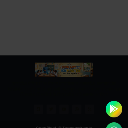
उत्तर प्रदेश बेसिक शिक्षा विभाग के नवीनतम शासनादेश, समाचार और
शिक्षामित्रों, अनुदेशकों से जुड़ी सभी महत्वपूर्ण जानकारियां एक ही स्थान पर।
शिक्षकों व शिक्षामित्रों के लिए त्वरित व विश्वसनीय अपडेट।"
Copy Right @ Teacersclubs.in