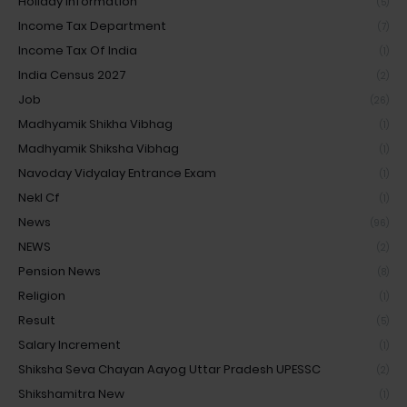
Holiday Information
(5)
Income Tax Department
(7)
Income Tax Of India
(1)
India Census 2027
(2)
Job
(26)
Madhyamik Shikha Vibhag
(1)
Madhyamik Shiksha Vibhag
(1)
Navoday Vidyalay Entrance Exam
(1)
Nekl Cf
(1)
News
(96)
NEWS
(2)
Pension News
(8)
Religion
(1)
Result
(5)
Salary Increment
(1)
Shiksha Seva Chayan Aayog Uttar Pradesh UPESSC
(2)
Shikshamitra New
(1)