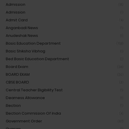
Admission
(15)
Admission
(1)
Admit Card
(4)
Anganbadi News
(1)
Anudeshak News
(1)
Basic Education Department
(708)
Basic Shiksha Vibhag
(1)
Bed Basic Education Department
(1)
Board Exam
(34)
BOARD EXAM
(20)
CBSE BOARD
(3)
Central Teacher Eligibility Test
(1)
Dearness Allowance
(1)
Election
(1)
Election Commission Of India
(4)
Government Order
(67)
Gyapan