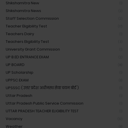
Shikshamitra New
(1)
Shikshamitra News
(2)
Staff Selection Commission
(2)
Teacher Eligibility Test
(17)
Teachers Dairy
(1)
Teachers Eligibility Test
(3)
University Grant Commission
(1)
UP B.ED ENTRANCE EXAM
(2)
UP BOARD
(18)
UP Scholarship
(1)
UPPSC EXAM
(8)
UPSSSC ( उत्तर प्रदेश अधीनस्थ सेवा चयन बोर्ड )
(1)
Uttar Pradesh
(1)
Uttar Pradesh Public Service Commission
(1)
UTTAR PRADESH TEACHER ELIGIBILITY TEST
(1)
Vacancy
(12)
Weather
(8)