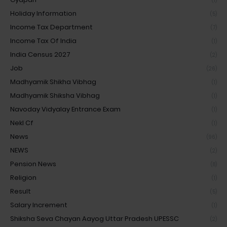
(1)
Holiday Information
(5)
Income Tax Department
(7)
Income Tax Of India
(1)
India Census 2027
(2)
Job
(26)
Madhyamik Shikha Vibhag
(1)
Madhyamik Shiksha Vibhag
(1)
Navoday Vidyalay Entrance Exam
(1)
Nekl Cf
(1)
News
(96)
NEWS
(2)
Pension News
(8)
Religion
(1)
Result
(5)
Salary Increment
(1)
Shiksha Seva Chayan Aayog Uttar Pradesh UPESSC
(2)