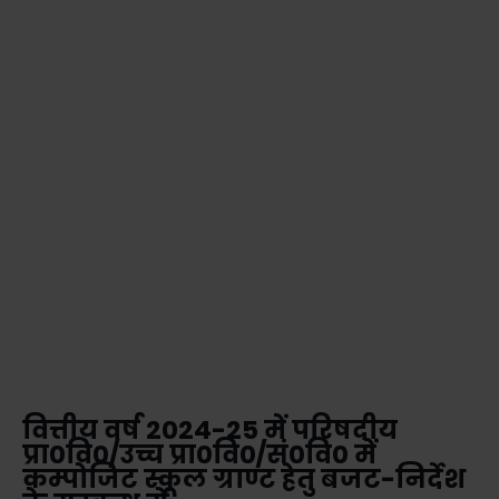
वित्तीय वर्ष 2024-25 में परिषदीय
प्रा0वि0/उच्च प्रा0वि0/सं0वि0 में
कम्पोजिट स्कूल ग्राण्ट हेतु बजट-निर्देश