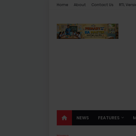
Home
About
Contact Us
RTL Vers
NEWS
FEATURES
Home