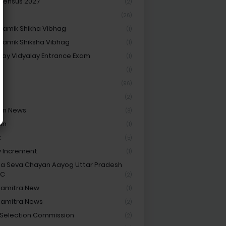
 Census 2027
(2)
(26)
amik Shikha Vibhag
(1)
amik Shiksha Vibhag
(1)
ay Vidyalay Entrance Exam
(1)
Cf
(1)
(96)
(2)
on News
(8)
on
(1)
t
(5)
y Increment
(1)
ha Seva Chayan Aayog Uttar Pradesh
SC
(2)
hamitra New
(1)
hamitra News
(2)
 Selection Commission
(2)