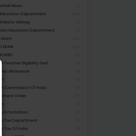
eshak News
(1)
 Education Department
(708)
 Shiksha Vibhag
(1)
asic Education Department
(1)
 Exam
(34)
D EXAM
(20)
 BOARD
(3)
l Teacher Eligibility Test
(1)
ess Allowance
(1)
on
(1)
ion Commission Of India
(4)
rnment Order
(67)
an
(1)
ay Information
(5)
e Tax Department
(7)
e Tax Of India
(1)