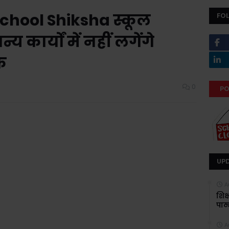
hool Shiksha स्कूल
FO
 कार्यों में नहीं लगेंगे
क
0
PO
UP
A
शिक
पाठ्
A