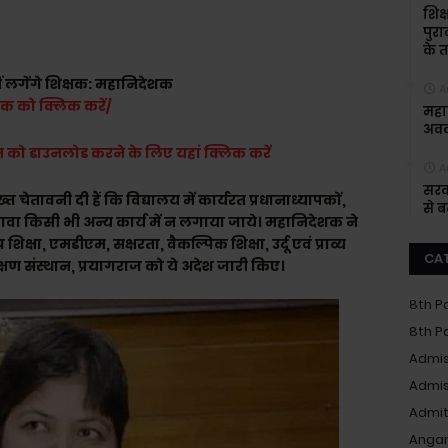
शिक्
पुरा
के त
हीं लगेंगे शिक्षक: महानिदेशक
A
िंक को क्लिक करें/
महाश
अवक
शन को डाउनलोड करने के लिए यहां क्लिक करें
A
सरक
चेतावनी दी हैं कि विद्यालय में कार्यरत प्रधानाध्यापकों,
से 
ावा किसी भी अन्य कार्य में न लगाया जाये। महानिदेशक ने
्षा, एमडीएम, सक्षरता, वैकल्पिक शिक्षा, उर्दू एवं प्राव्य
CA
िक्षण संस्थान, प्रयागराज को ये अदेश जारी किए।
8th P
8th P
Admis
Admis
Admit
Anga