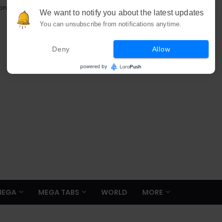
ion
We want to notify you about the latest updates
You can unsubscribe from notifications anytime.
Deny
Allow
MEGA
MEGA TABS
WORLD
MORE