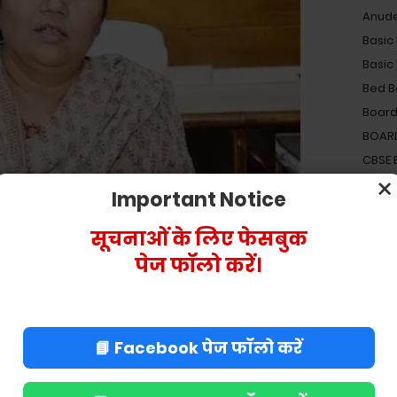
Anud
Basic
Basic
Bed B
Board
BOAR
CBSE
×
Centra
Important Notice
Dearn
Electi
सूचनाओं के लिए फेसबुक
Elect
पेज फॉलो करें।
Gove
Gyap
Holid
📘 Facebook पेज फॉलो करें
Incom
Incom