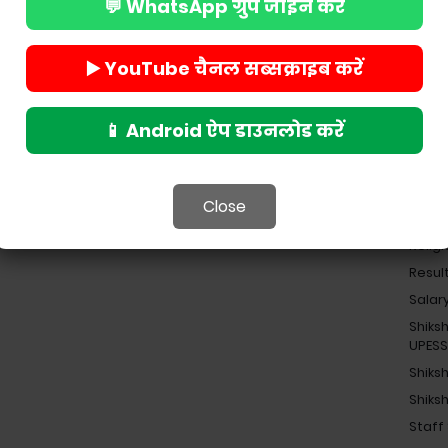
India
💬 WhatsApp ग्रुप जॉइन करें
Job
Madhy
▶️ YouTube चैनल सब्सक्राइब करें
Madhy
Navod
📱 Android ऐप डाउनलोड करें
Nekl 
 निदेशालय व उसकी ईकाईयो में मास्टर ट्रेनर्स के रूप में
News
न्धित कार्यों, प्रश्नपत्र तैयार करने तथा अन्य कार्यों में लगाया
 है, वहां बच्चों की पढ़ाई पर भी असर पड़ रहा है।
NEWS
Close
Pensi
Religi
Resul
Salar
Shiks
UPES
Shiks
Shiks
Staff