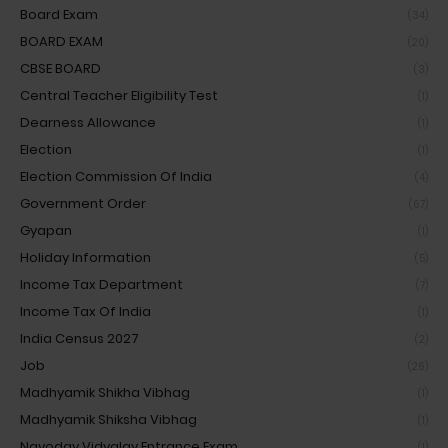
Board Exam
(34)
BOARD EXAM
(20)
CBSE BOARD
(3)
Central Teacher Eligibility Test
(1)
Dearness Allowance
(1)
Election
(1)
Election Commission Of India
(4)
Government Order
(67)
Gyapan
(1)
Holiday Information
(5)
Income Tax Department
(7)
Income Tax Of India
(1)
India Census 2027
(2)
Job
(26)
Madhyamik Shikha Vibhag
(1)
Madhyamik Shiksha Vibhag
(1)
Navoday Vidyalay Entrance Exam
(1)