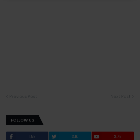
Previous Post
Next Post
FOLLOW US
1.5k
3.1k
2.7k