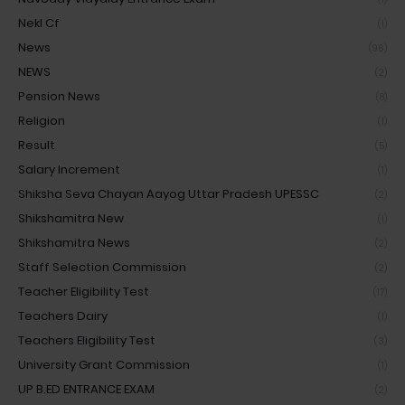
Nekl Cf
(1)
News
(96)
NEWS
(2)
Pension News
(8)
Religion
(1)
Result
(5)
Salary Increment
(1)
Shiksha Seva Chayan Aayog Uttar Pradesh UPESSC
(2)
Shikshamitra New
(1)
Shikshamitra News
(2)
Staff Selection Commission
(2)
Teacher Eligibility Test
(17)
Teachers Dairy
(1)
Teachers Eligibility Test
(3)
University Grant Commission
(1)
UP B.ED ENTRANCE EXAM
(2)