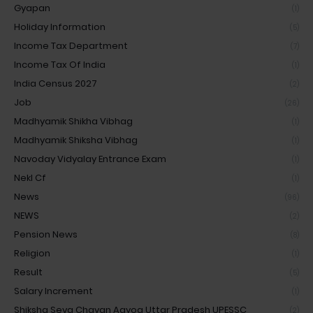
Gyapan
(1)
Holiday Information
(5)
Income Tax Department
(7)
Income Tax Of India
(1)
India Census 2027
(2)
Job
(26)
Madhyamik Shikha Vibhag
(1)
Madhyamik Shiksha Vibhag
(1)
Navoday Vidyalay Entrance Exam
(1)
Nekl Cf
(1)
News
(96)
NEWS
(2)
Pension News
(8)
Religion
(1)
Result
(5)
Salary Increment
(1)
Shiksha Seva Chayan Aayog Uttar Pradesh UPESSC
(2)