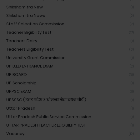
Shikshamitra New
(1)
Shikshamitra News
(2)
Staff Selection Commission
(2)
Teacher Eligibility Test
(17)
Teachers Dairy
(1)
Teachers Eligibility Test
(3)
University Grant Commission
(1)
UP B.ED ENTRANCE EXAM
(2)
UP BOARD
(18)
UP Scholarship
(1)
UPPSC EXAM
(8)
UPSSSC ( उत्तर प्रदेश अधीनस्थ सेवा चयन बोर्ड )
(1)
Uttar Pradesh
(1)
Uttar Pradesh Public Service Commission
(1)
UTTAR PRADESH TEACHER ELIGIBILITY TEST
(1)
Vacancy
(12)