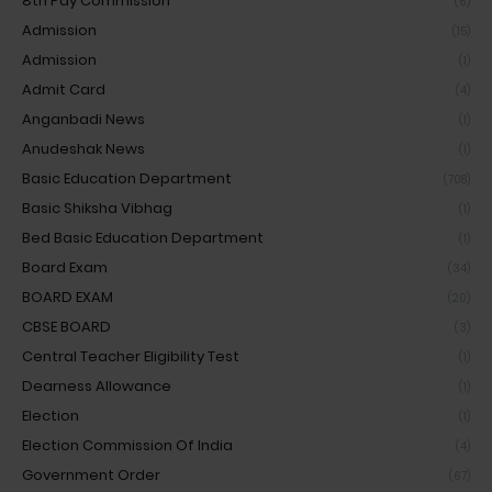
8th Pay Commission
(6)
Admission
(15)
Admission
(1)
Admit Card
(4)
Anganbadi News
(1)
Anudeshak News
(1)
Basic Education Department
(708)
Basic Shiksha Vibhag
(1)
Bed Basic Education Department
(1)
Board Exam
(34)
BOARD EXAM
(20)
CBSE BOARD
(3)
Central Teacher Eligibility Test
(1)
Dearness Allowance
(1)
Election
(1)
Election Commission Of India
(4)
Government Order
(67)