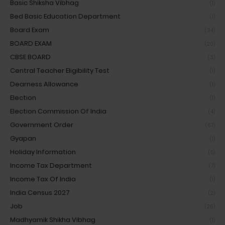
Basic Shiksha Vibhag
(1)
Bed Basic Education Department
(1)
Board Exam
(34)
BOARD EXAM
(20)
CBSE BOARD
(3)
Central Teacher Eligibility Test
(1)
Dearness Allowance
(1)
Election
(1)
Election Commission Of India
(4)
Government Order
(67)
Gyapan
(1)
Holiday Information
(5)
Income Tax Department
(7)
Income Tax Of India
(1)
India Census 2027
(2)
Job
(26)
Madhyamik Shikha Vibhag
(1)