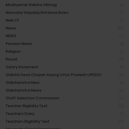
Madhyamik Shiksha Vibhag
(1)
Navoday Vidyalay Entrance Exam
(1)
Nekl Cf
(1)
News
(96)
NEWS
(2)
Pension News
(8)
Religion
(1)
Result
(5)
Salary Increment
(1)
Shiksha Seva Chayan Aayog Uttar Pradesh UPESSC
(2)
Shikshamitra New
(1)
Shikshamitra News
(2)
Staff Selection Commission
(2)
Teacher Eligibility Test
(17)
Teachers Dairy
(1)
Teachers Eligibility Test
(3)